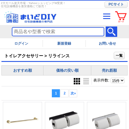
2大モール楽天市場・YahooショッピングW受賞！
PCサイト
住宅設備機器を激安価格にて販売！
ログイン
お問い合せ
トイレアクセサリー > リラインス
一覧
おすすめ順
価格の安い順
売れ筋順
表示件数
:
1
2
次
»