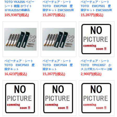
TOTO YKA25N ベビー
ベビーチェア・シート
ベビーチェア・シート
シート 樹脂 ホワイト
TOTO EWCP500 壁
TOTO EWCP501 壁
※YKA25Sの後継品
固定キット EWC500S用
固定キット EWC500S用
コンクリート下地固定用
コンクリート挟み込み固
105,938円
(税込)
15,287円
(税込)
15,287円
(税込)
[■]
定用 [■]
ベビーチェア・シート
ベビーチェア・シート
ベビーチェア・シート
TOTO EWCP503 壁
TOTO EWCP504 壁
TOTO YPH13057 か
固定キット
固定キット
さ上げ用スペーサー 2個
EWC520AS・BS用 コン
EWC520AS・BS用 コン
入り [■]
16,623円
(税込)
15,287円
(税込)
2,900円
(税込)
クリート下地固定用 [■]
クリート挟み込み固定用
[■]