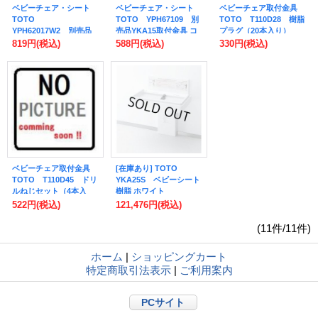
ベビーチェア・シート
ベビーチェア・シート
ベビーチェア取付金具
TOTO
TOTO YPH67109 別
TOTO T110D28 樹脂
YPH62017W2 別売品
売品YKA15取付金具 コ
プラグ（20本入り）
YKA15取付金具 アンカ
ーチねじ 4本入り [■]
Φ6×30 YKA13・YKA14
819円
(税込)
588円
(税込)
330円
(税込)
ーボルト 2本入り [■]
共通 [■]
ベビーチェア取付金具
[在庫あり] TOTO
TOTO T110D45 ドリ
YKA25S ベビーシート
ルねじセット（4本入
樹脂 ホワイト
り）Φ5×45 YKA13・
※YKA25Rの後継品 ☆2
522円
(税込)
121,476円
(税込)
YKA14共通 [■]
(11件/11件)
ホーム
|
ショッピングカート
特定商取引法表示
|
ご利用案内
PCサイト