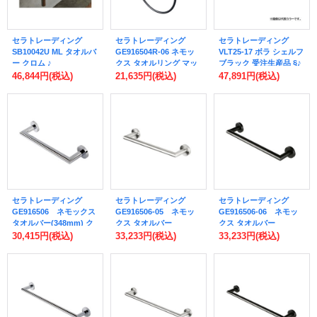
セラトレーディング
セラトレーディング
セラトレーディング
SB10042U ML タオルバ
GE916504R-06 ネモッ
VLT25-17 ボラ シェルフ
ー クロム ♪
クス タオルリング マッ
ブラック 受注生産品 §♪
トブラック ♪
46,844円
(税込)
21,635円
(税込)
47,891円
(税込)
セラトレーディング
セラトレーディング
セラトレーディング
GE916506 ネモックス
GE916506-05 ネモッ
GE916506-06 ネモッ
タオルバー(348mm) ク
クス タオルバー
クス タオルバー
ロム [♪]
(348mm) ステンレスス
(348mm) マットブラッ
30,415円
(税込)
33,233円
(税込)
33,233円
(税込)
チールブラッシュド [♪]
ク [♪]