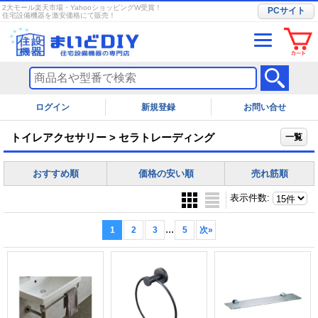
2大モール楽天市場・YahooショッピングW受賞！
PCサイト
住宅設備機器を激安価格にて販売！
ログイン
お問い合せ
トイレアクセサリー > セラトレーディング
一覧
おすすめ順
価格の安い順
売れ筋順
表示件数
:
...
1
2
3
5
次
»