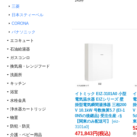
243
件
三菱
日本スティーベル
CORONA
パナソニック
エコキュート
石油給湯器
ガスコンロ
換気扇・レンジフード
洗面所
キッチン
浴室
イトミック EIZ-3101A0 小型
イ
電気温水器 EIZシリーズ 壁
電
水栓金具
掛型電気瞬間湯沸器 三相200
掛
浄水器カートリッジ
V 10.1kW 号数換算5.7 (EI-1
V
0N5の後継品) 受注生産 ♪§
5
物置
【関東のみ配送可】
[
eiz-
東
防犯・防災
3101a0
]
5
471,843円
(税込)
希
介護・ベビー用品