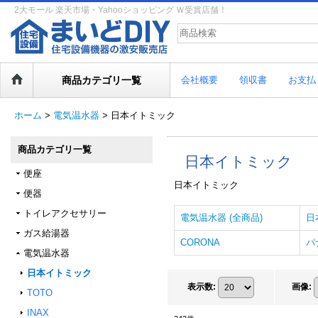
2大モール 楽天市場・Yahooショッピング Ｗ受賞店舗！
商品カテゴリ一覧
会社概要
領収書
お支払
ホーム
>
電気温水器
>
日本イトミック
商品カテゴリ一覧
日本イトミック
便座
日本イトミック
便器
トイレアクセサリー
電気温水器 (全商品)
日
ガス給湯器
CORONA
パ
電気温水器
日本イトミック
表示数
:
画像
:
TOTO
INAX