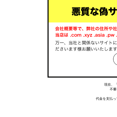
現在、
不審な
代金を支払っ