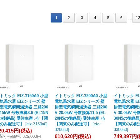
...
1
2
3
4
5
6
1
トミック EIZ-3150A0 小型
イトミック EIZ-3200A0 小型
イトミック EIZ
気温水器 EIZシリーズ 壁
電気温水器 EIZシリーズ 壁
電気温水器 E
型電気瞬間湯沸器 三相200
掛型電気瞬間湯沸器 三相200
掛型電気瞬間湯
 15kW 号数換算8.6 (EI-15N
V 20.0kW 号数換算11.5 (EI-
V 30.0kW 号数
の後継品) 受注生産 ♪§ 【関
20N5の後継品) 受注生産 ♪§
30N5の後継品
のみ配送可】
[
eiz-3150a0
]
【関東のみ配送可】
[
eiz-
【関東のみ配
3200a0
]
3300a0
]
20,415円
(税込)
610,620円
(税込)
749,397円
望小売価格
:
825,000円