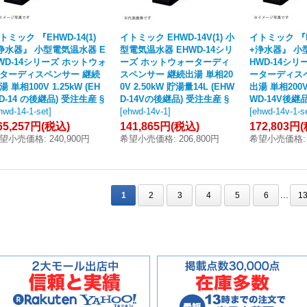
トミック 『EHWD-14(1)
イトミック EHWD-14V(1) 小
イトミック 『EH
浄水器』 小型電気温水器 E
型電気温水器 EHWD-14シリ
+浄水器』 小
WD-14シリーズ ホットウォ
ーズ ホットウォーターディ
HWD-14シ
ターディスペンサー 継続
スペンサー 継続出湯 単相20
ーターディス
湯 単相100V 1.25kW (EH
0V 2.50kW 貯湯量14L (EHW
出湯 単相200V 
D-14 の後継品) 受注生産 §
D-14Vの後継品) 受注生産 §
WD-14V後継品
hwd-14-1-set
]
[
ehwd-14v-1
]
[
ehwd-14v-1-s
65,257円
(税込)
141,865円
(税込)
172,803円
望小売価格
:
240,900円
希望小売価格
:
206,800円
希望小売価格
:
...
1
2
3
4
5
6
1