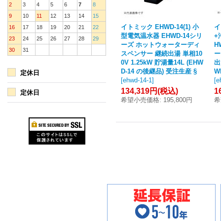
2
3
4
5
6
7
8
9
10
11
12
13
14
15
イトミック EHWD-14(1) 小
イ
16
17
18
19
20
21
22
型電気温水器 EHWD-14シリ
+
23
24
25
26
27
28
29
ーズ ホットウォーターディ
H
30
31
スペンサー 継続出湯 単相10
ー
0V 1.25kW 貯湯量14L (EHW
出
D-14 の後継品) 受注生産 §
W
定休日
[
ehwd-14-1
]
[
e
134,319円
(税込)
1
定休日
希望小売価格
:
195,800円
希