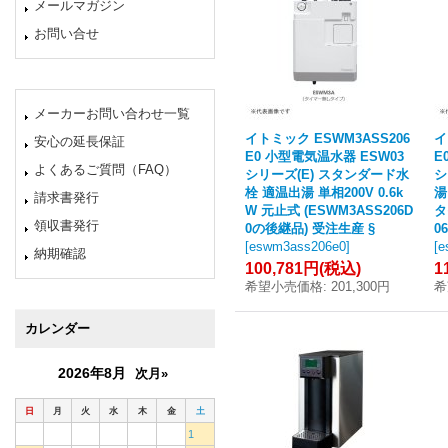
メールマガジン
お問い合せ
メーカーお問い合わせ一覧
イトミック ESWM3ASS206
イ
安心の延長保証
E0 小型電気温水器 ESW03
E
よくあるご質問（FAQ）
シリーズ(E) スタンダード水
シ
栓 適温出湯 単相200V 0.6k
湯
請求書発行
W 元止式 (ESWM3ASS206D
タ
領収書発行
0の後継品) 受注生産 §
0
[
eswm3ass206e0
]
[
e
納期確認
100,781円
(税込)
1
希望小売価格
:
201,300円
希
カレンダー
2026年8月
次月»
日
月
火
水
木
金
土
1