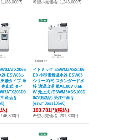
1,188,000円
希望小売価格
:
1,243,000円
03ATX206E
イトミック ESWM3ASS106
器 ESW03シ
E0 小型電気温水器 ESW03
温出湯タイプ 単
シリーズ(E) スタンダード水
kW 先止式 タイ
栓 適温出湯 単相100V 0.6k
03ATX206D0
W 元止式 (ESWM3ASS106D
生産品 §
0の後継品) 受注生産 §
e0
]
[
eswm3ass106e0
]
税込)
100,781円
(税込)
146,300円
希望小売価格
:
201,300円