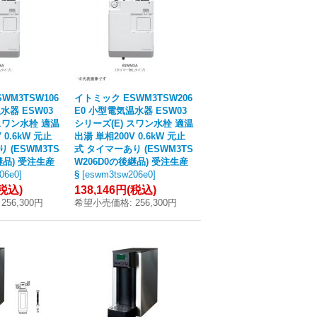
WM3TSW106
イトミック ESWM3TSW206
水器 ESW03
E0 小型電気温水器 ESW03
スワン水栓 適温
シリーズ(E) スワン水栓 適温
 0.6kW 元止
出湯 単相200V 0.6kW 元止
 (ESWM3TS
式 タイマーあり (ESWM3TS
継品) 受注生産
W206D0の後継品) 受注生産
06e0
]
§
[
eswm3tsw206e0
]
(税込)
138,146円
(税込)
256,300円
希望小売価格
:
256,300円