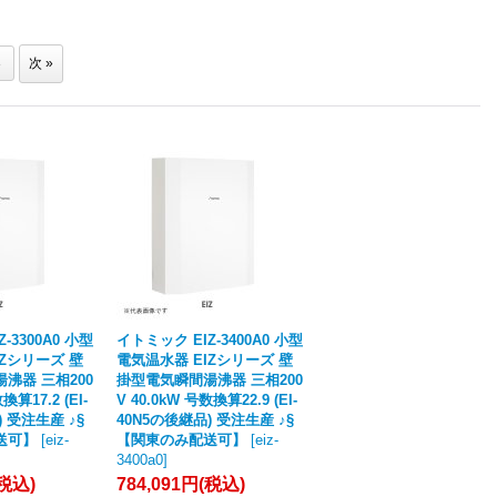
3
次
»
-3300A0 小型
イトミック EIZ-3400A0 小型
IZシリーズ 壁
電気温水器 EIZシリーズ 壁
沸器 三相200
掛型電気瞬間湯沸器 三相200
換算17.2 (EI-
V 40.0kW 号数換算22.9 (EI-
) 受注生産 ♪§
40N5の後継品) 受注生産 ♪§
送可】
[
eiz-
【関東のみ配送可】
[
eiz-
3400a0
]
(税込)
784,091円
(税込)