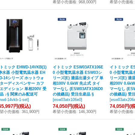
希望小売価格
:
968,000円
希望小売価格
:
トミック EHWD-14VKB(1)
イトミック ESW03ATX106E
イトミック ESW
浄水器 小型電気温水器 EH
0 小型電気温水器 ESW03シ
0 小型電気温水
D-14シリーズ ホットウォ
リーズ(E) 適温出湯タイプ 単
リーズ(E) 適
ターディスペンサー カフ
相100V 0.6kW 先止式 タイ
相200V 0.6
エディション 単相200V 受
マーなし (ESW03ATX106D0
マーなし (ESW
品 ♪§ 関東のみ配送可
の後継品) 受注生産品 §
の後継品) 受注
hwd-14vkb-1-set
]
[
esw03atx106e0
]
[
esw03atx206
65,997円
(税込)
74,050円
(税込)
74,050円
(
望小売価格
:
361,900円
希望小売価格
:
146,300円
希望小売価格
: