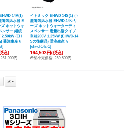
WD-14V(1)
イトミック EHWD-14S(1) 小
型電気温水器 E
型電気温水器 EHWD-14シリ
リーズ ホットウォ
ーズ ホットウォーターディ
ペンサー 継続
スペンサー 定量出湯タイプ
2.50kW (EH
単相200V 1.25kW (EHWD-14
) 受注生産 §
Sの後継品) 受注生産 §
et
]
[
ehwd-14s-1
]
(税込)
164,503円
(税込)
251,900円
希望小売価格
:
239,800円
3
次
»