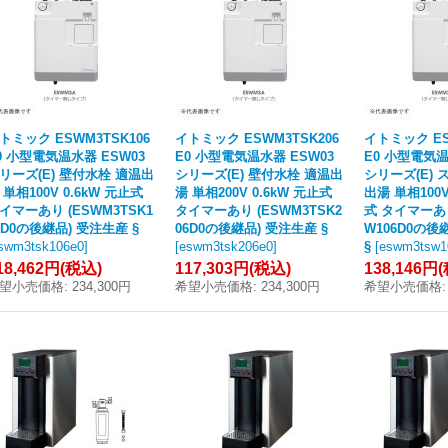
トミック ESWM3TSK106
イトミック ESWM3TSK206
イトミック ES
0 小型電気温水器 ESW03
E0 小型電気温水器 ESW03
E0 小型電気温
リーズ(E) 壁付水栓 適温出
シリーズ(E) 壁付水栓 適温出
シリーズ(E) 
 単相100V 0.6kW 元止式
湯 単相200V 0.6kW 元止式
出湯 単相100V
イマーあり (ESWM3TSK1
タイマーあり (ESWM3TSK2
式 タイマーあり
6D0の後継品) 受注生産 §
06D0の後継品) 受注生産 §
W106D0の後
swm3tsk106e0
]
[
eswm3tsk206e0
]
§
[
eswm3tsw1
18,462円
(税込)
117,303円
(税込)
138,146円
望小売価格
:
234,300円
希望小売価格
:
234,300円
希望小売価格
: