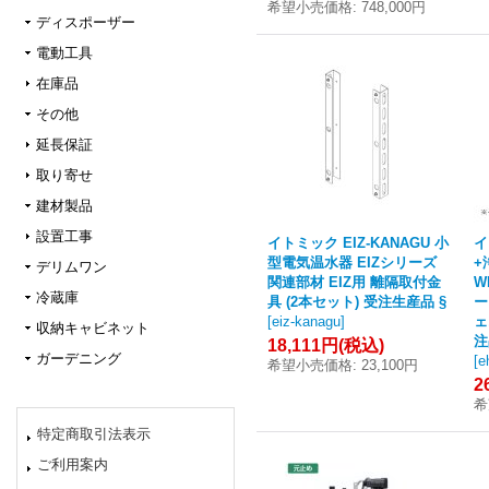
希望小売価格
:
748,000円
ディスポーザー
電動工具
在庫品
その他
延長保証
取り寄せ
建材製品
設置工事
イトミック EIZ-KANAGU 小
イ
型電気温水器 EIZシリーズ
+
デリムワン
関連部材 EIZ用 離隔取付金
W
冷蔵庫
具 (2本セット) 受注生産品 §
ー
[
eiz-kanagu
]
ェ
収納キャビネット
注
18,111円
(税込)
ガーデニング
[
e
希望小売価格
:
23,100円
2
希
特定商取引法表示
ご利用案内