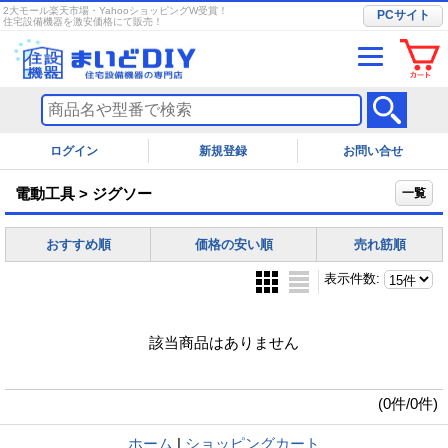
2大モール楽天市場・YahooショッピングW受賞！
PCサイト
住宅設備機器を激安価格にて販売！
ログイン
お問い合せ
電動工具 > ジグソー
一覧
おすすめ順
価格の安い順
売れ筋順
表示件数
:
該当商品はありません
(0件/0件)
ホーム
|
ショッピングカート