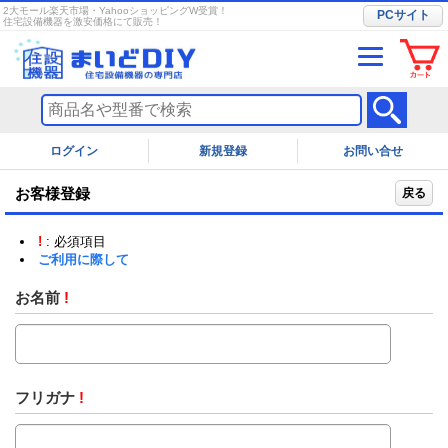
2大モール楽天市場・YahooショッピングW受賞！
PCサイト
住宅設備機器を激安価格にて販売！
ログイン
お問い合せ
お客様登録
戻る
!
: 必須項目
ご利用に際して
お名前
!
フリガナ
!