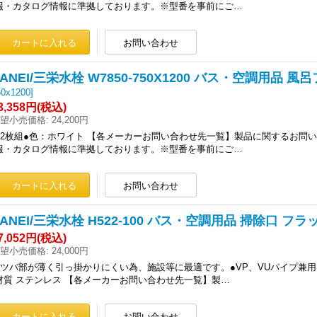
報・カタログ情報に準拠しております。※型番を事前にご…
SANEI/三栄水栓 W7850-750X1200 バス・空調用品 風
50x1200
]
3,358円
(税込)
望小売価格
:
24,200円
●2枚組●色：ホワイト 【各メーカーお問い合わせ先一覧】製品に関するお問い
報・カタログ情報に準拠しております。※型番を事前にご…
SANEI/三栄水栓 H522-100 バス・空調用品 掃除口
7,052円
(税込)
望小売価格
:
24,000円
●ツバ部が薄く引っ掛かりにくい為、施設等に最適です。●VP、VUパイプ兼用
材質 ステンレス 【各メーカーお問い合わせ先一覧】製…