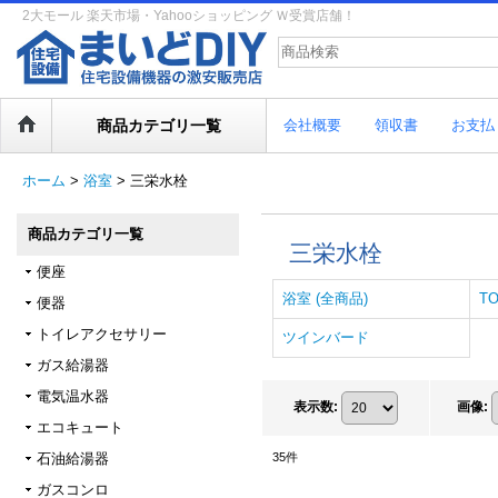
2大モール 楽天市場・Yahooショッピング Ｗ受賞店舗！
商品カテゴリ一覧
会社概要
領収書
お支払
ホーム
>
浴室
>
三栄水栓
商品カテゴリ一覧
三栄水栓
便座
浴室 (全商品)
T
便器
トイレアクセサリー
ツインバード
ガス給湯器
電気温水器
表示数
:
画像
:
エコキュート
石油給湯器
35
件
ガスコンロ