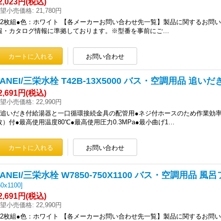
2,023円
(税込)
望小売価格
:
21,780円
●2枚組●色：ホワイト 【各メーカーお問い合わせ先一覧】製品に関するお問い
報・カタログ情報に準拠しております。※型番を事前にご…
SANEI/三栄水栓 T42B-13X5000 バス・空調用品 追
2,691円
(税込)
望小売価格
:
22,990円
●追いだき付給湯器と一口循環接続金具の配管用●ネジ付ホースのため作業効率
枚）付●最高使用温度80℃●最高使用圧力0.3MPa●最小曲げ1…
SANEI/三栄水栓 W7850-750X1100 バス・空調用品 風
50x1100
]
2,691円
(税込)
望小売価格
:
22,990円
●2枚組●色：ホワイト 【各メーカーお問い合わせ先一覧】製品に関するお問い