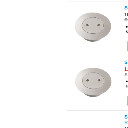
1
希
1
希
7