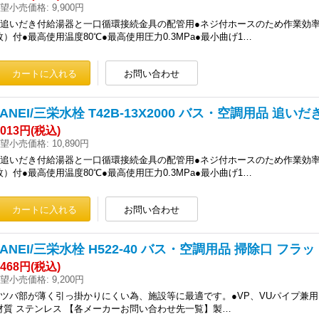
望小売価格
:
9,900円
●追いだき付給湯器と一口循環接続金具の配管用●ネジ付ホースのため作業効率
枚）付●最高使用温度80℃●最高使用圧力0.3MPa●最小曲げ1…
SANEI/三栄水栓 T42B-13X2000 バス・空調用品 追
,013円
(税込)
望小売価格
:
10,890円
●追いだき付給湯器と一口循環接続金具の配管用●ネジ付ホースのため作業効率
枚）付●最高使用温度80℃●最高使用圧力0.3MPa●最小曲げ1…
SANEI/三栄水栓 H522-40 バス・空調用品 掃除口 
,468円
(税込)
望小売価格
:
9,200円
●ツバ部が薄く引っ掛かりにくい為、施設等に最適です。●VP、VUパイプ兼用
材質 ステンレス 【各メーカーお問い合わせ先一覧】製…