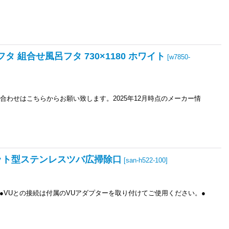
呂フタ 組合せ風呂フタ 730×1180 ホワイト
[
w7850-
合わせはこちらからお願い致します。2025年12月時点のメーカー情
 フラット型ステンレスツバ広掃除口
[
san-h522-100
]
●VUとの接続は付属のVUアダプターを取り付けてご使用ください。●