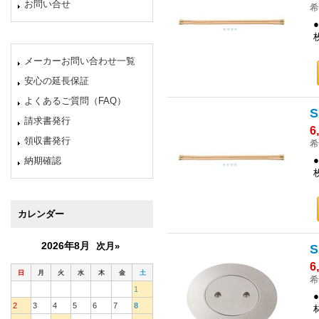
お問い合せ
希
メーカーお問い合わせ一覧
安心の延長保証
よくあるご質問（FAQ）
請求書発行
6
領収書発行
希
納期確認
カレンダー
2026年8月
次月»
6
日
月
火
水
木
金
土
希
1
2
3
4
5
6
7
8