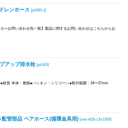
断熱ドレンホース
[
ph993-1
]
ーカーお問い合わせ先一覧】製品に関するお問い合わせはこちらからお
ポップアップ排水栓
[
ph343
]
材質 本体：黄銅●パッキン：シリコーン●取付範囲：34〜37mm
いだき配管部品 ペアホース(循環金具用)
[
san-t42b-13x1500
]