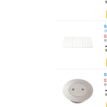
7
1
希
1
希