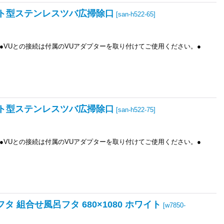
フラット型ステンレスツバ広掃除口
[
san-h522-65
]
●VUとの接続は付属のVUアダプターを取り付けてご使用ください。●
フラット型ステンレスツバ広掃除口
[
san-h522-75
]
●VUとの接続は付属のVUアダプターを取り付けてご使用ください。●
呂フタ 組合せ風呂フタ 680×1080 ホワイト
[
w7850-