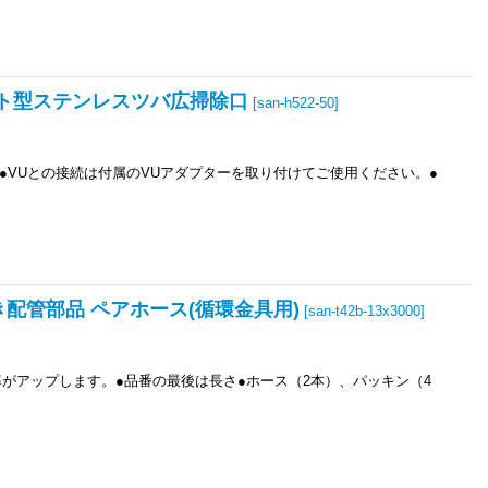
フラット型ステンレスツバ広掃除口
[
san-h522-50
]
●VUとの接続は付属のVUアダプターを取り付けてご使用ください。●
いだき配管部品 ペアホース(循環金具用)
[
san-t42b-13x3000
]
がアップします。●品番の最後は長さ●ホース（2本）、パッキン（4