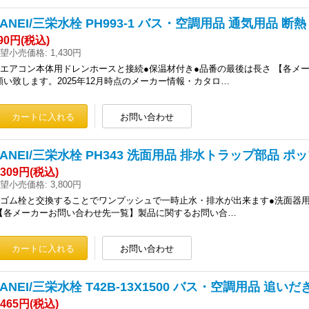
SANEI/三栄水栓 PH993-1 バス・空調用品 通気用品 
90円
(税込)
望小売価格
:
1,430円
●エアコン本体用ドレンホースと接続●保温材付き●品番の最後は長さ 【各メ
願い致します。2025年12月時点のメーカー情報・カタロ…
SANEI/三栄水栓 PH343 洗面用品 排水トラップ部品 
,309円
(税込)
望小売価格
:
3,800円
●ゴム栓と交換することでワンプッシュで一時止水・排水が出来ます●洗面器用●
【各メーカーお問い合わせ先一覧】製品に関するお問い合…
SANEI/三栄水栓 T42B-13X1500 バス・空調用品 追
,465円
(税込)