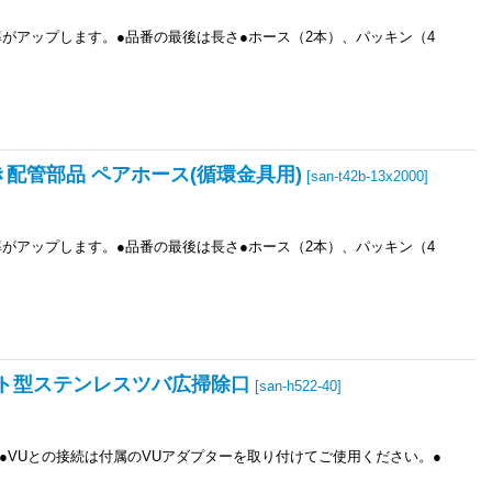
がアップします。●品番の最後は長さ●ホース（2本）、パッキン（4
いだき配管部品 ペアホース(循環金具用)
[
san-t42b-13x2000
]
がアップします。●品番の最後は長さ●ホース（2本）、パッキン（4
フラット型ステンレスツバ広掃除口
[
san-h522-40
]
●VUとの接続は付属のVUアダプターを取り付けてご使用ください。●