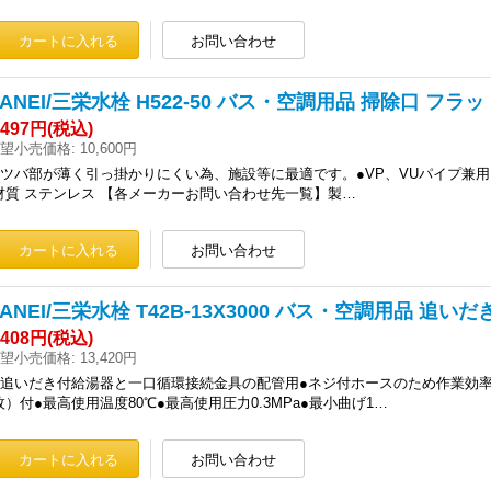
SANEI/三栄水栓 H522-50 バス・空調用品 掃除口 
,497円
(税込)
望小売価格
:
10,600円
●ツバ部が薄く引っ掛かりにくい為、施設等に最適です。●VP、VUパイプ兼用
材質 ステンレス 【各メーカーお問い合わせ先一覧】製…
SANEI/三栄水栓 T42B-13X3000 バス・空調用品 追
,408円
(税込)
望小売価格
:
13,420円
●追いだき付給湯器と一口循環接続金具の配管用●ネジ付ホースのため作業効率
枚）付●最高使用温度80℃●最高使用圧力0.3MPa●最小曲げ1…