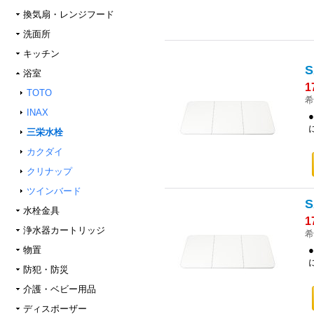
換気扇・レンジフード
洗面所
キッチン
浴室
1
TOTO
希
INAX
三栄水栓
カクダイ
クリナップ
ツインバード
水栓金具
1
浄水器カートリッジ
希
物置
防犯・防災
介護・ベビー用品
ディスポーザー