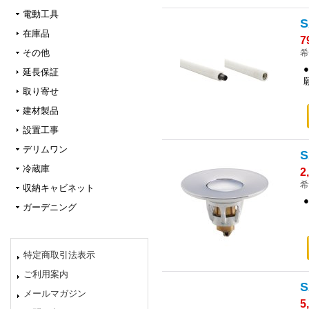
電動工具
在庫品
7
希
その他
延長保証
取り寄せ
建材製品
設置工事
デリムワン
冷蔵庫
2
希
収納キャビネット
ガーデニング
特定商取引法表示
ご利用案内
メールマガジン
5