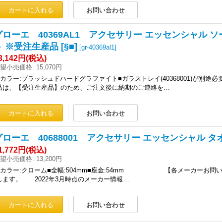
グローエ 40369AL1 アクセサリー エッセンシャル
 ※受注生産品 [§■]
[
gr-40369al1
]
3,142円
(税込)
望小売価格
:
15,070円
■カラー:ブラッシュドハードグラファイト■ガラストレイ(40368001)が別
品は、【受注生産品】のため、ご注文後に納期のご連絡を…
グローエ 40688001 アクセサリー エッセンシャル タオル
1,772円
(税込)
望小売価格
:
13,200円
■カラー:クローム■全幅:504mm■座金:54mm 【各メーカーお
します。 2022年3月時点のメーカー情報…