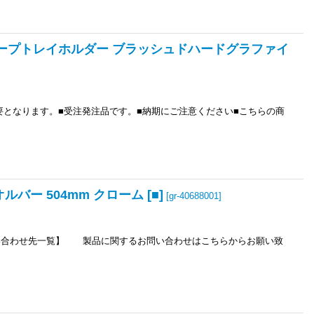
 ソープトレイホルダー ブラッシュドハードグラファイ
途必要となります。■受注発注品です。■納期にご注意ください■こちらの商
バー 504mm クローム [■]
[
gr-40688001
]
問い合わせ先一覧】 製品に関するお問い合わせはこちらからお願い致