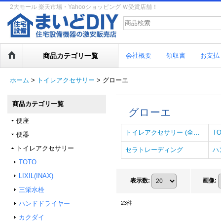
2大モール 楽天市場・Yahooショッピング Ｗ受賞店舗！
商品カテゴリ一覧
会社概要
領収書
お支払
ホーム
>
トイレアクセサリー
>
グローエ
商品カテゴリ一覧
グローエ
便座
トイレアクセサリー (全商品)
T
便器
トイレアクセサリー
セラトレーディング
ハ
TOTO
LIXIL(INAX)
表示数
:
画像
:
三栄水栓
ハンドドライヤー
23
件
カクダイ