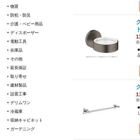
物置
防犯・防災
介護・ベビー用品
ト
ディスポーザー
1
電動工具
希
在庫品
その他
延長保証
取り寄せ
建材製品
設置工事
1
希
デリムワン
冷蔵庫
収納キャビネット
ガーデニング