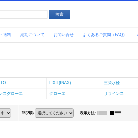
・送料
納期について
お問い合せ
よくあるご質問（FAQ）
OTO
LIXIL(INAX)
三栄水栓
ンスグローエ
グローエ
リラインス
並び順
:
表示方法
: