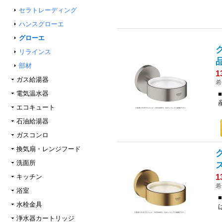
セラトレーディング
ハンスグローエ
グローエ
リラインス
品
部材
1
ガス給湯器
希
電気温水器
エコキュート
石油給湯器
ガスコンロ
換気扇・レンジフード
洗面所
ズ
1
キッチン
希
浴室
水栓金具
浄水器カートリッジ