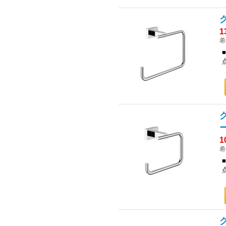
1
希
ー
1
希