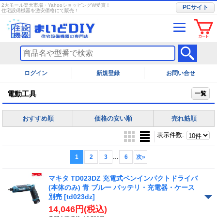
2大モール楽天市場・YahooショッピングW受賞！
PCサイト
住宅設備機器を激安価格にて販売！
ログイン
お問い合せ
電動工具
一覧
おすすめ順
価格の安い順
売れ筋順
表示件数
:
...
1
2
3
6
次
»
マキタ TD023DZ 充電式ペンインパクトドライバ
(本体のみ) 青 ブルー バッテリ・充電器・ケース
別売
[td023dz]
14,046円
(税込)