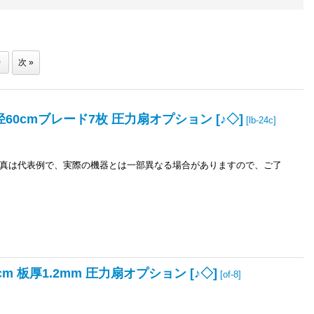
0
次
»
60cmブレード7枚 圧力扇オプション [♪◇]
[
lb-24c
]
真は代表例で、実際の機器とは一部異なる場合がありますので、ご了
 板厚1.2mm 圧力扇オプション [♪◇]
[
of-8
]