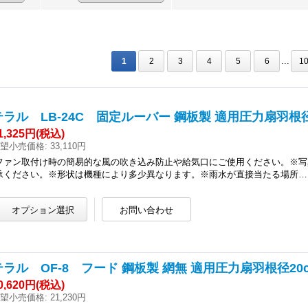
...
1
2
3
4
5
6
1
テラル LB-24C 固定ルーバー 鋼板製 適用圧力扇羽根径
1,325円
(税込)
望小売価格
:
33,110円
ファン取付け時の簡易的な風の吹き込み防止や給気口にご使用ください。※写
承ください。※形状は機種により多少異なります。※雨水が直接当たる場所…
テラル OF-8 フード 鋼板製 網無 適用圧力扇羽根径20cm
0,620円
(税込)
望小売価格
:
21,230円