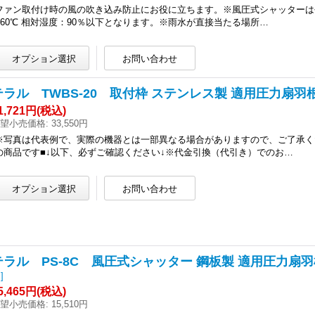
ファン取付け時の風の吹き込み防止にお役に立ちます。※風圧式シャッターは
+60℃ 相対湿度：90％以下となります。※雨水が直接当たる場所…
テラル TWBS-20 取付枠 ステンレス製 適用圧力扇羽根径
1,721円
(税込)
望小売価格
:
33,550円
※写真は代表例で、実際の機器とは一部異なる場合がありますので、ご了承く
の商品です■↓以下、必ずご確認ください↓※代金引換（代引き）でのお…
テラル PS-8C 風圧式シャッター 鋼板製 適用圧力扇羽根
c
]
5,465円
(税込)
望小売価格
:
15,510円