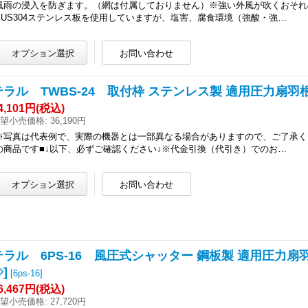
風雨の浸入を防ぎます。（網は付属しておりません）※強い外風が吹くおそれ
SUS304ステンレス板を使用していますが、塩害、腐食環境（強酸・強…
テラル TWBS-24 取付枠 ステンレス製 適用圧力扇羽根径
4,101円
(税込)
望小売価格
:
36,190円
※写真は代表例で、実際の機器とは一部異なる場合がありますので、ご了承く
の商品です■↓以下、必ずご確認ください↓※代金引換（代引き）でのお…
テラル 6PS-16 風圧式シャッター 鋼板製 適用圧力扇羽根
]
[
6ps-16
]
6,467円
(税込)
望小売価格
:
27,720円