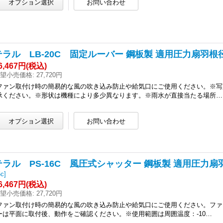
テラル LB-20C 固定ルーバー 鋼板製 適用圧力扇羽根径
6,467円
(税込)
望小売価格
:
27,720円
ファン取付け時の簡易的な風の吹き込み防止や給気口にご使用ください。※写
承ください。※形状は機種により多少異なります。※雨水が直接当たる場所…
テラル PS-16C 風圧式シャッター 鋼板製 適用圧力扇羽
6c
]
6,467円
(税込)
望小売価格
:
27,720円
ファン取付け時の簡易的な風の吹き込み防止や給気口にご使用ください。ファ
ーは平面に取付後、動作をご確認ください。※使用範囲は周囲温度：-10…