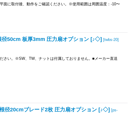
平面に取付後、動作をご確認ください。※使用範囲は周囲温度：-10〜
50cm 板厚3mm 圧力扇オプション [♪◇]
[
twbs-20
]
ださい。※SW、TW、ナットは付属しておりません。■メーカー直送
径20cmブレード2枚 圧力扇オプション [♪◇]
[
ps-