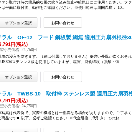
ファン取付け時の簡易的な風の吹き込み防止や給気口にご使用ください。ファ
ーは平面に取付後、動作をご確認ください。※使用範囲は周囲温度：-10…
テラル OF-12 フード 鋼板製 網無 適用圧力扇羽根径30c
3,791円
(税込)
望小売価格
:
24,750円
風雨の浸入を防ぎます。（網は付属しておりません）※強い外風が吹くおそれ
SUS304ステンレス板を使用していますが、塩害、腐食環境（強酸・強…
テラル TWBS-10 取付枠 ステンレス製 適用圧力扇羽根径
3,791円
(税込)
望小売価格
:
24,750円
※写真は代表例で、実際の機器とは一部異なる場合がありますので、ご了承く
の商品です■↓以下、必ずご確認ください↓※代金引換（代引き）でのお…