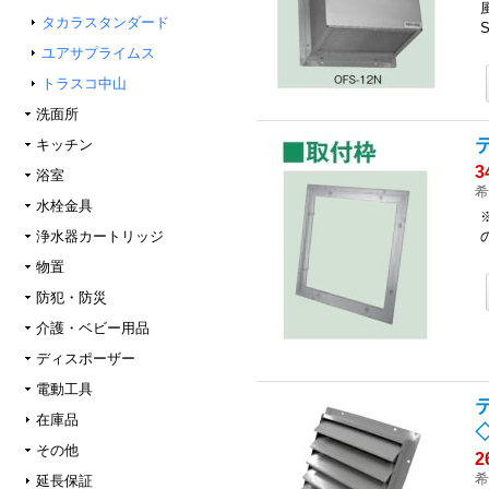
タカラスタンダード
ユアサプライムス
トラスコ中山
洗面所
キッチン
3
浴室
希
水栓金具
浄水器カートリッジ
物置
防犯・防災
介護・ベビー用品
ディスポーザー
電動工具
在庫品
◇
その他
2
希
延長保証