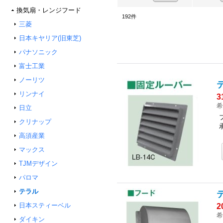
換気扇・レンジフード
192
件
三菱
日本キヤリア(旧東芝)
パナソニック
富士工業
ノーリツ
リンナイ
3
希
日立
クリナップ
高須産業
マックス
TJMデザイン
パロマ
テラル
日本スティーベル
2
希
ダイキン