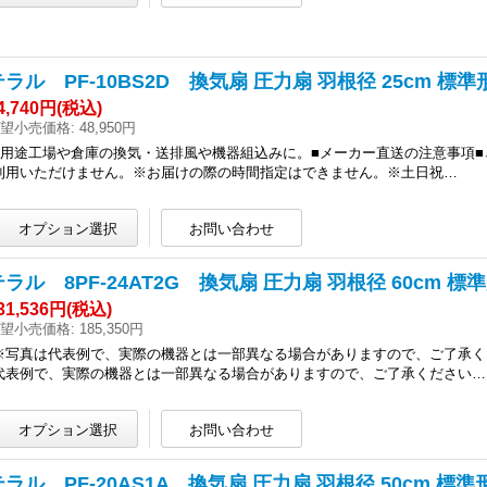
ラル PF-10BS2D 換気扇 圧力扇 羽根径 25cm 標準形 P
4,740円
(税込)
望小売価格
:
48,950円
■用途工場や倉庫の換気・送排風や機器組込みに。■メーカー直送の注意事項■
利用いただけません。※お届けの際の時間指定はできません。※土日祝…
ラル 8PF-24AT2G 換気扇 圧力扇 羽根径 60cm 標準形 
31,536円
(税込)
望小売価格
:
185,350円
※写真は代表例で、実際の機器とは一部異なる場合がありますので、ご了承く
代表例で、実際の機器とは一部異なる場合がありますので、ご了承ください…
ラル PF-20AS1A 換気扇 圧力扇 羽根径 50cm 標準形 P