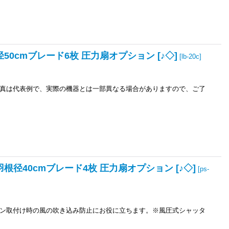
50cmブレード6枚 圧力扇オプション [♪◇]
[
lb-20c
]
真は代表例で、実際の機器とは一部異なる場合がありますので、ご了
根径40cmブレード4枚 圧力扇オプション [♪◇]
[
ps-
ン取付け時の風の吹き込み防止にお役に立ちます。※風圧式シャッタ