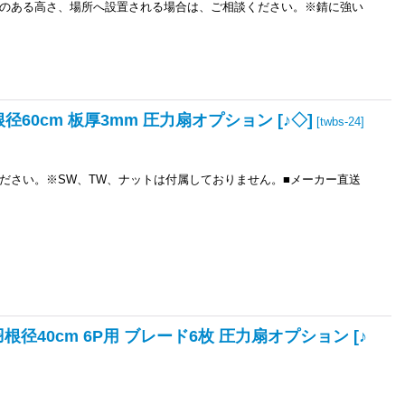
のある高さ、場所へ設置される場合は、ご相談ください。※錆に強い
60cm 板厚3mm 圧力扇オプション [♪◇]
[
twbs-24
]
ださい。※SW、TW、ナットは付属しておりません。■メーカー直送
径40cm 6P用 ブレード6枚 圧力扇オプション [♪