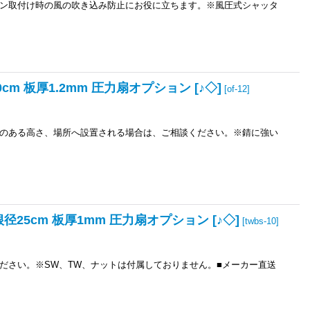
ン取付け時の風の吹き込み防止にお役に立ちます。※風圧式シャッタ
m 板厚1.2mm 圧力扇オプション [♪◇]
[
of-12
]
のある高さ、場所へ設置される場合は、ご相談ください。※錆に強い
25cm 板厚1mm 圧力扇オプション [♪◇]
[
twbs-10
]
ださい。※SW、TW、ナットは付属しておりません。■メーカー直送