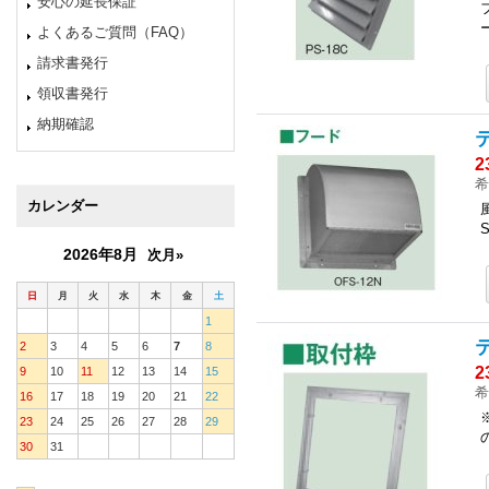
安心の延長保証
よくあるご質問（FAQ）
請求書発行
領収書発行
納期確認
2
希
カレンダー
2026年8月
次月»
日
月
火
水
木
金
土
1
2
3
4
5
6
7
8
2
9
10
11
12
13
14
15
希
16
17
18
19
20
21
22
23
24
25
26
27
28
29
30
31