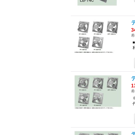
テ
3
希
テ
1
希
テ