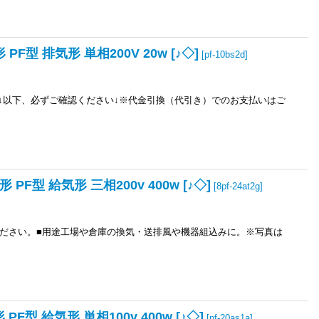
F型 排気形 単相200V 20w [♪◇]
[
pf-10bs2d
]
↓以下、必ずご確認ください↓※代金引換（代引き）でのお支払いはご
PF型 給気形 三相200v 400w [♪◇]
[
8pf-24at2g
]
ださい。■用途工場や倉庫の換気・送排風や機器組込みに。※写真は
F型 給気形 単相100v 400w [♪◇]
[
pf-20as1a
]