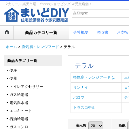
2大モール 楽天市場・Yahooショッピング Ｗ受賞店舗！
商品カテゴリ一覧
会社概要
領収書
お支払
ホーム
>
換気扇・レンジフード
>
テラル
商品カテゴリ一覧
テラル
便座
換気扇・レンジフード (全商品)
三
便器
トイレアクセサリー
リンナイ
日
ガス給湯器
パロマ
テ
電気温水器
トラスコ中山
エコキュート
石油給湯器
表示数
:
画像
:
ガスコンロ