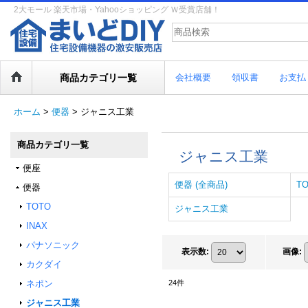
2大モール 楽天市場・Yahooショッピング Ｗ受賞店舗！
商品カテゴリ一覧
会社概要
領収書
お支払
ホーム
>
便器
>
ジャニス工業
商品カテゴリ一覧
ジャニス工業
便座
便器 (全商品)
T
便器
TOTO
ジャニス工業
INAX
パナソニック
表示数
:
画像
:
カクダイ
ネポン
24
件
ジャニス工業