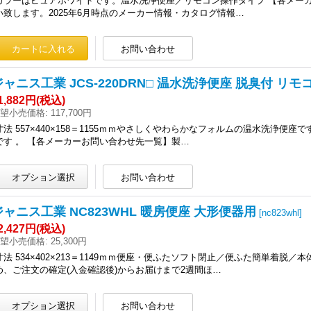
カラーはピュアホワイトです。温水洗浄便座／リモコン操作タイプ 【各メー
い致します。2025年6月時点のメーカー情報・カタログ情報…
ジャニス工業 JCS-220DRN□ 温水洗浄便座 脱臭付 リ
1,882円
(税込)
望小売価格
:
117,700円
寸法 557×440×158＝1155ｍｍやさしくやわらかなフォルムの温水洗浄
です 。 【各メーカーお問い合わせ先一覧】製…
ジャニス工業 NC823WHL 暖房便座 大形便器用
[
nc823whl
]
2,427円
(税込)
望小売価格
:
25,300円
寸法 534×402×213＝1149ｍｍ便座・便ふたソフト閉止／便ふた簡単着
め、ご注文の確定(入金確認後)からお届けまで2週間ほ…