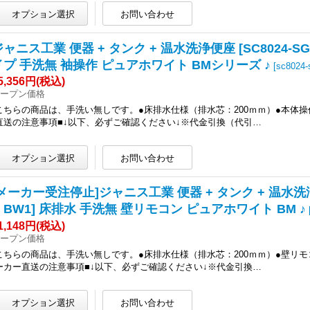
ャニス工業 便器 + タンク + 温水洗浄便座 [SC8024-SGB +
イプ 手洗無 袖操作 ピュアホワイト BMシリーズ ♪
[
sc8024-
5,356円
(税込)
ープン価格
こちらの商品は、手洗い無しです。●床排水仕様（排水芯：200ｍｍ）●本体操
直送の注意事項■↓以下、必ずご確認ください↓※代金引換（代引…
メーカー受注停止]ジャニス工業 便器 + タンク + 温水洗浄便座 [S
N BW1] 床排水 手洗無 壁リモコン ピュアホワイト BM ♪
1,148円
(税込)
ープン価格
こちらの商品は、手洗い無しです。●床排水仕様（排水芯：200ｍｍ）●壁リモ
ーカー直送の注意事項■↓以下、必ずご確認ください↓※代金引換…