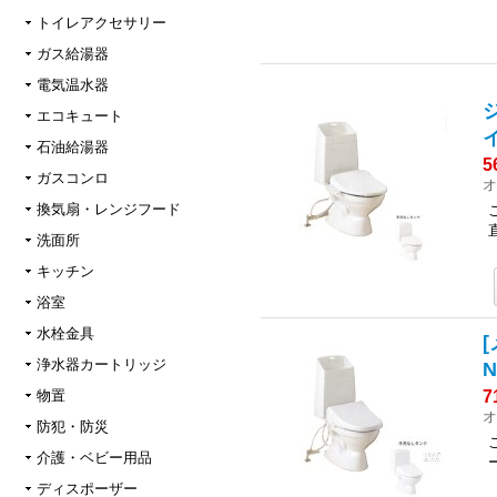
トイレアクセサリー
ガス給湯器
電気温水器
ジ
エコキュート
石油給湯器
5
ガスコンロ
オ
換気扇・レンジフード
洗面所
キッチン
浴室
水栓金具
[
浄水器カートリッジ
7
物置
オ
防犯・防災
介護・ベビー用品
ディスポーザー