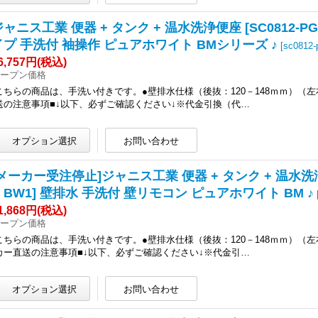
ャニス工業 便器 + タンク + 温水洗浄便座 [SC0812-PGB +
イプ 手洗付 袖操作 ピュアホワイト BMシリーズ ♪
[
sc0812-
6,757円
(税込)
ープン価格
こちらの商品は、手洗い付きです。●壁排水仕様（後抜：120－148ｍｍ）（左
送の注意事項■↓以下、必ずご確認ください↓※代金引換（代…
メーカー受注停止]ジャニス工業 便器 + タンク + 温水洗浄便座 [S
N BW1] 壁排水 手洗付 壁リモコン ピュアホワイト BM ♪
1,868円
(税込)
ープン価格
こちらの商品は、手洗い付きです。●壁排水仕様（後抜：120－148ｍｍ）（左
カー直送の注意事項■↓以下、必ずご確認ください↓※代金引…