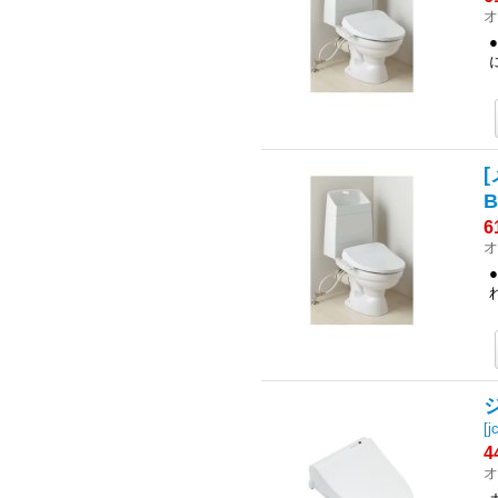
オ
[
6
オ
[
j
4
オ