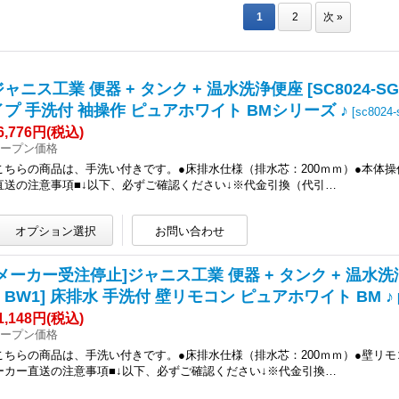
1
2
次
»
ャニス工業 便器 + タンク + 温水洗浄便座 [SC8024-SGB +
イプ 手洗付 袖操作 ピュアホワイト BMシリーズ ♪
[
sc8024-
6,776円
(税込)
ープン価格
こちらの商品は、手洗い付きです。●床排水仕様（排水芯：200ｍｍ）●本体操
直送の注意事項■↓以下、必ずご確認ください↓※代金引換（代引…
メーカー受注停止]ジャニス工業 便器 + タンク + 温水洗浄便座 [S
N BW1] 床排水 手洗付 壁リモコン ピュアホワイト BM ♪
1,148円
(税込)
ープン価格
こちらの商品は、手洗い付きです。●床排水仕様（排水芯：200ｍｍ）●壁リモ
ーカー直送の注意事項■↓以下、必ずご確認ください↓※代金引換…