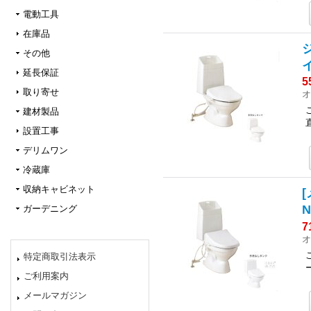
電動工具
在庫品
ジ
その他
延長保証
5
取り寄せ
オ
建材製品
設置工事
デリムワン
冷蔵庫
収納キャビネット
[
ガーデニング
7
オ
特定商取引法表示
ご利用案内
メールマガジン