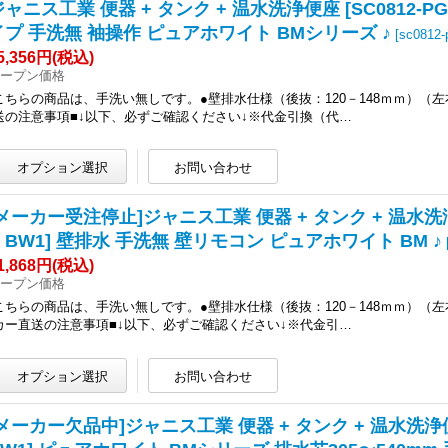
ャニス工業 便器 + タンク + 温水洗浄便座 [SC0812-PGB +
イプ 手洗無 袖操作 ピュアホワイト BMシリーズ ♪
[
sc0812-
5,356円
(税込)
ープン価格
こちらの商品は、手洗い無しです。●壁排水仕様（後抜：120－148ｍｍ）（左
送の注意事項■↓以下、必ずご確認ください↓※代金引換（代…
メーカー受注停止]ジャニス工業 便器 + タンク + 温水洗浄便座 [S
N BW1] 壁排水 手洗無 壁リモコン ピュアホワイト BM ♪
1,868円
(税込)
ープン価格
こちらの商品は、手洗い無しです。●壁排水仕様（後抜：120－148ｍｍ）（左
カー直送の注意事項■↓以下、必ずご確認ください↓※代金引…
メーカー欠品中]ジャニス工業 便器 + タンク + 温水洗浄便座 [SC