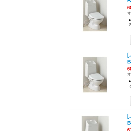
6
オ
[
6
オ
[
6