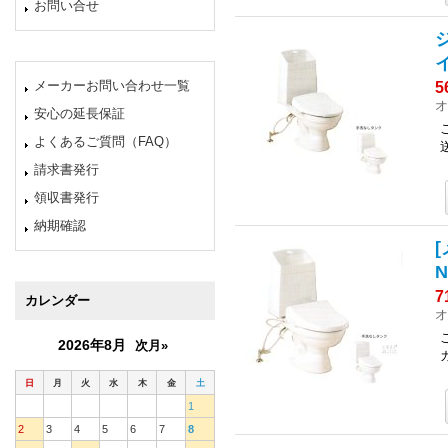
お問い合せ
ジ
メーカーお問い合わせ一覧
5
オ
安心の延長保証
よくあるご質問（FAQ）
請求書発行
領収書発行
納期確認
[
7
カレンダー
オ
2026年8月
次月»
日
月
火
水
木
金
土
1
2
3
4
5
6
7
8