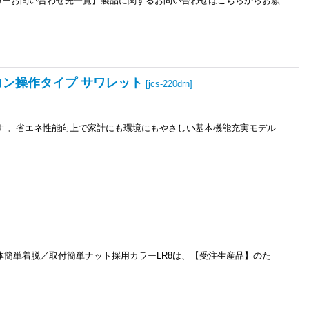
カーお問い合わせ先一覧】製品に関するお問い合わせはこちらからお願
モコン操作タイプ サワレット
[
jcs-220drn
]
便座です 。省エネ性能向上で家計にも環境にもやさしい基本機能充実モデル
脱／本体簡単着脱／取付簡単ナット採用カラーLR8は、【受注生産品】のた