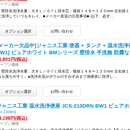
ープン価格
● 壁排水洗浄水量：大８Ｌ／小７Ｌ排水芯：後抜１４８〜１２０mm 左右抜
に洗浄していつもキレイ。■メーカー直送の注意事項■↓以下、必ず…
メーカー欠品中]ジャニス工業 便器 + タンク + 温水洗浄便座 [SC
BW1] ピュアホワイト BMシリーズ 壁排水 手洗無 防露な
1,601円
(税込)
ープン価格
● 壁排水洗浄水量：大８Ｌ／小７Ｌ排水芯：後抜１４８〜１２０mm 左右抜
れも落ちやすく。●洗浄水流がボウルのすみずみまで渦巻状に洗浄し…
ジャニス工業 温水洗浄便座 JCS-210DRN BW1 ピュ
cs-210drn
]
4,198円
(税込)
ープン価格