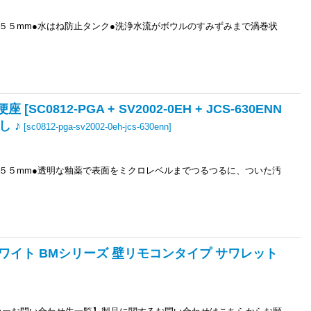
１５５mm●水はね防止タンク●洗浄水流がボウルのすみずみまで渦巻状
0812-PGA + SV2002-0EH + JCS-630ENN
し ♪
[
sc0812-pga-sv2002-0eh-jcs-630enn
]
１５５mm●透明な釉薬で表面をミクロレベルまでつるつるに、ついた汚
アホワイト BMシリーズ 壁リモコンタイプ サワレット