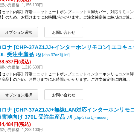
望小売価格
:
1,156,100円
【セット内容】貯湯ユニットヒートポンプユニット※脚カバー、対応リモコン
品】のため、お届けまでにお時間がかかります。ご注文確定後に納期のご連…
コロナ [CHP-37AZ1JJ+インターホンリモコン] エコ
0L 受注生産品 ♪§
[
chp-37az1jj-int
]
38,537円
(税込)
望小売価格
:
1,216,600円
【セット内容】貯湯ユニットヒートポンプユニットインターホンリモコン※脚
生産品】のため、お届けまでにお時間がかかります。ご注文確定後に納期…
コロナ [CHP-37AZ1JJ+無線LAN対応インターホン
塩害地向け 370L 受注生産品 ♪§
[
chp-37az1jj-musen
]
44,484円
(税込)
望小売価格
:
1,233,100円