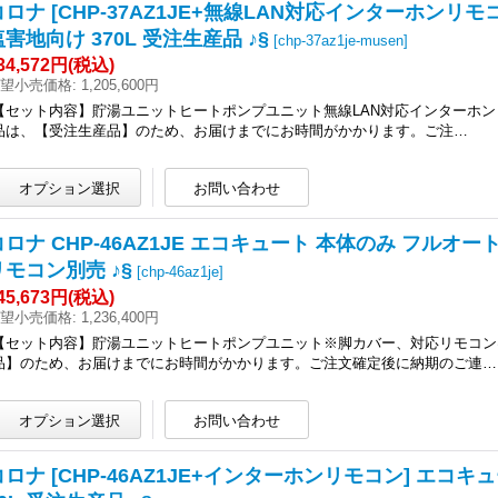
コロナ [CHP-37AZ1JE+無線LAN対応インターホン
塩害地向け 370L 受注生産品 ♪§
[
chp-37az1je-musen
]
34,572円
(税込)
望小売価格
:
1,205,600円
【セット内容】貯湯ユニットヒートポンプユニット無線LAN対応インターホン
品は、【受注生産品】のため、お届けまでにお時間がかかります。ご注…
コロナ CHP-46AZ1JE エコキュート 本体のみ フルオ
リモコン別売 ♪§
[
chp-46az1je
]
45,673円
(税込)
望小売価格
:
1,236,400円
【セット内容】貯湯ユニットヒートポンプユニット※脚カバー、対応リモコン
品】のため、お届けまでにお時間がかかります。ご注文確定後に納期のご連…
コロナ [CHP-46AZ1JE+インターホンリモコン] エコ