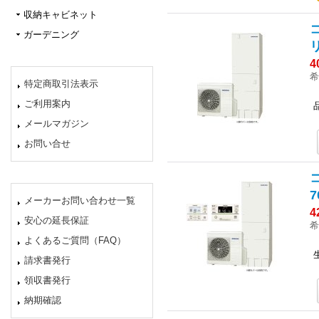
収納キャビネット
ガーデニング
4
希
特定商取引法表示
ご利用案内
メールマガジン
お問い合せ
7
メーカーお問い合わせ一覧
4
安心の延長保証
希
よくあるご質問（FAQ）
請求書発行
領収書発行
納期確認