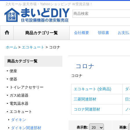
2大モール 楽天市場・Yahooショッピング Ｗ受賞店舗！
商品カテゴリ一覧
会社概要
領収書
お支払
ホーム
>
エコキュート
>
コロナ
商品カテゴリ一覧
コロナ
便座
コロナ
便器
トイレアクセサリー
エコキュート (全商品)
ダ
ガス給湯器
三菱関連部材
日
電気温水器
コロナ関連部材
ノ
エコキュート
ダイキン
表示数
:
画像
:
ダイキン関連部材