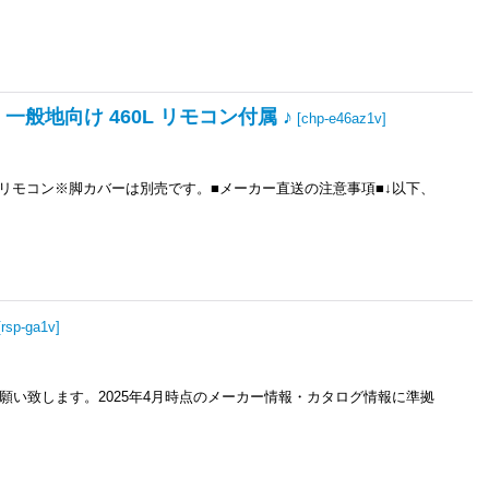
 一般地向け 460L リモコン付属 ♪
[
chp-e46az1v
]
リモコン※脚カバーは別売です。■メーカー直送の注意事項■↓以下、
[
rsp-ga1v
]
い致します。2025年4月時点のメーカー情報・カタログ情報に準拠