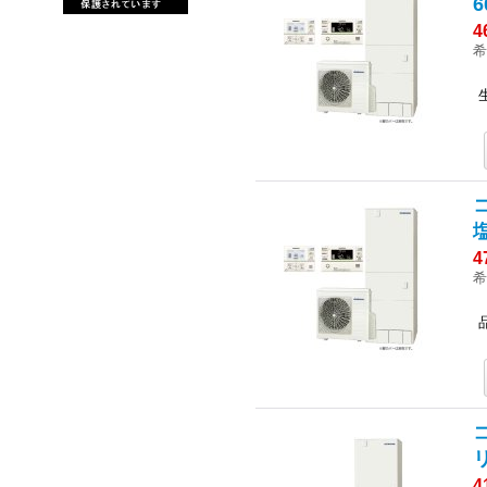
6
4
希
4
希
4