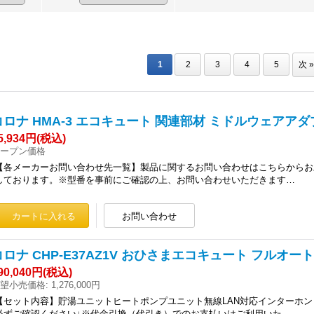
1
2
3
4
5
次
»
コロナ HMA-3 エコキュート 関連部材 ミドルウェアア
5,934円
(税込)
ープン価格
【各メーカーお問い合わせ先一覧】製品に関するお問い合わせはこちらからお願
しております。※型番を事前にご確認の上、お問い合わせいただきます…
コロナ CHP-E37AZ1V おひさまエコキュート フルオート
90,040円
(税込)
望小売価格
:
1,276,000円
【セット内容】貯湯ユニットヒートポンプユニット無線LAN対応インターホン
必ずご確認ください↓※代金引換（代引き）でのお支払いはご利用いた…