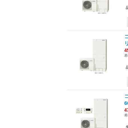
4
希
6
4
希