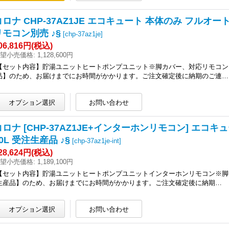
コロナ CHP-37AZ1JE エコキュート 本体のみ フルオ
リモコン別売 ♪§
[
chp-37az1je
]
06,816円
(税込)
望小売価格
:
1,128,600円
【セット内容】貯湯ユニットヒートポンプユニット※脚カバー、対応リモコン
品】のため、お届けまでにお時間がかかります。ご注文確定後に納期のご連…
コロナ [CHP-37AZ1JE+インターホンリモコン] エコ
0L 受注生産品 ♪§
[
chp-37az1je-int
]
28,624円
(税込)
望小売価格
:
1,189,100円
【セット内容】貯湯ユニットヒートポンプユニットインターホンリモコン※脚
生産品】のため、お届けまでにお時間がかかります。ご注文確定後に納期…