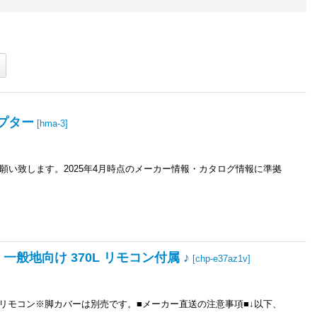
ダプター
[
hma-3
]
い致します。2025年4月時点のメーカー情報・カタログ情報に準拠
 一般地向け 370L リモコン付属 ♪
[
chp-e37az1v
]
リモコン※脚カバーは別売です。■メーカー直送の注意事項■↓以下、