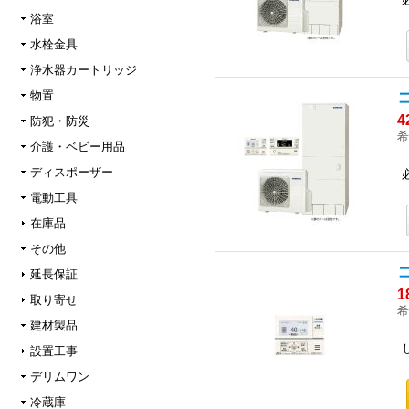
浴室
水栓金具
浄水器カートリッジ
物置
4
防犯・防災
希
介護・ベビー用品
ディスポーザー
電動工具
在庫品
その他
延長保証
1
取り寄せ
希
建材製品
設置工事
デリムワン
冷蔵庫