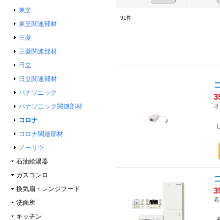
東芝
91
件
東芝関連部材
三菱
三菱関連部材
日立
日立関連部材
パナソニック
3
オ
パナソニック関連部材
コロナ
コロナ関連部材
ノーリツ
石油給湯器
ガスコンロ
換気扇・レンジフード
3
希
洗面所
キッチン