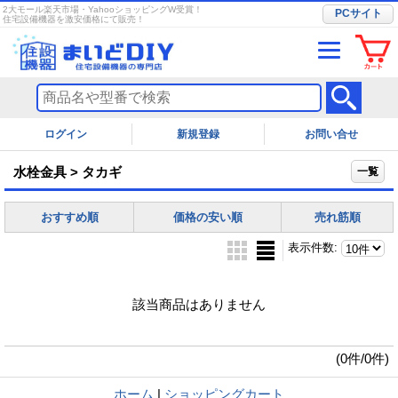
2大モール楽天市場・YahooショッピングW受賞！
PCサイト
住宅設備機器を激安価格にて販売！
ログイン
お問い合せ
水栓金具 > タカギ
一覧
おすすめ順
価格の安い順
売れ筋順
表示件数
:
該当商品はありません
(0件/0件)
ホーム
|
ショッピングカート