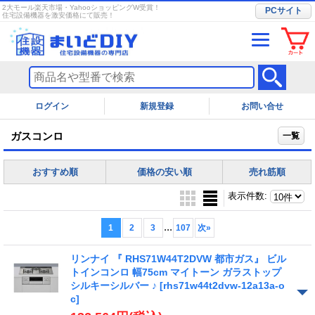
2大モール楽天市場・YahooショッピングW受賞！
PCサイト
住宅設備機器を激安価格にて販売！
ログイン
お問い合せ
ガスコンロ
一覧
おすすめ順
価格の安い順
売れ筋順
表示件数
:
...
1
2
3
107
次
»
リンナイ 『 RHS71W44T2DVW 都市ガス』 ビル
トインコンロ 幅75cm マイトーン ガラストップ
シルキーシルバー ♪
[rhs71w44t2dvw-12a13a-o
c]