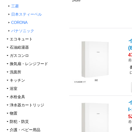
243
件
三菱
日本スティーベル
CORONA
パナソニック
エコキュート
石油給湯器
4
ガスコンロ
希
換気扇・レンジフード
洗面所
キッチン
浴室
水栓金具
浄水器カートリッジ
物置
5
防犯・防災
希
介護・ベビー用品