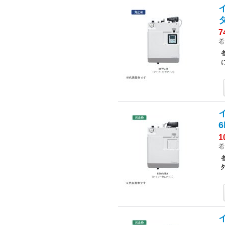
7
希
6
1
希