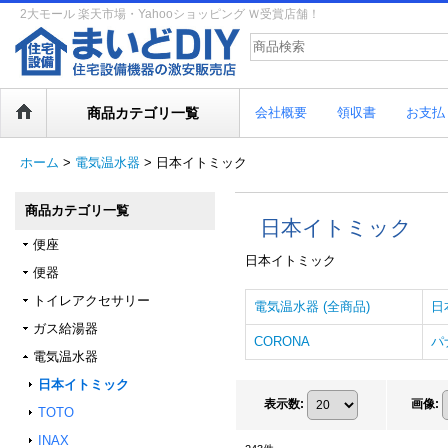
2大モール 楽天市場・Yahooショッピング Ｗ受賞店舗！
商品カテゴリ一覧
会社概要
領収書
お支払
ホーム
>
電気温水器
>
日本イトミック
商品カテゴリ一覧
日本イトミック
便座
日本イトミック
便器
トイレアクセサリー
電気温水器 (全商品)
日
ガス給湯器
CORONA
パ
電気温水器
日本イトミック
表示数
:
画像
:
TOTO
INAX