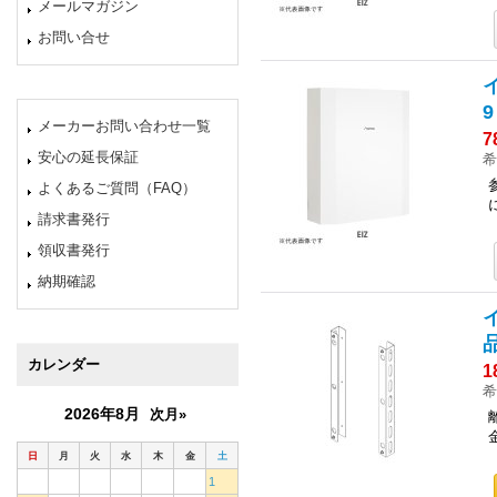
メールマガジン
お問い合せ
メーカーお問い合わせ一覧
7
安心の延長保証
希
よくあるご質問（FAQ）
請求書発行
領収書発行
納期確認
品
カレンダー
1
希
2026年8月
次月»
日
月
火
水
木
金
土
1