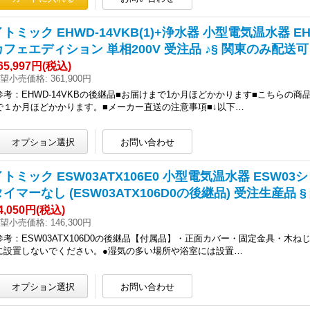
イトミック EHWD-14VKB(1)+浄水器 小型電気温水器
カフェエディション 単相200V 受注品 ♪§ 関東のみ配送可
65,997円
(税込)
望小売価格
:
361,900円
参考：EHWD-14VKBの後継品■お届けまで1か月ほどかかります■こちらの
で１か月ほどかかります。■メーカー直送の注意事項■↓以下…
イトミック ESW03ATX106E0 小型電気温水器 ESW03シ
タイマーなし (ESW03ATX106D0の後継品) 受注生産品 §
4,050円
(税込)
望小売価格
:
146,300円
参考：ESW03ATX106D0の後継品【付属品】・正面カバー・固定金具・木
に設置しないでください。●湿気の多い場所や浴室には設置…