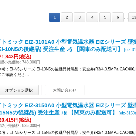
...
1
2
3
4
5
6
1
イトミック EIZ-3101A0 小型電気温水器 EIZシリーズ 壁
(EI-10N5の後継品) 受注生産 ♪§ 【関東のみ配送可】
[
eiz-3
71,843円
(税込)
望小売価格
:
748,000円
参考：EI-N5シリーズ EI-10N5の後継品付属品：安全弁(R3/4,0.5MPa CAC40
にご確認くださ…
イトミック EIZ-3150A0 小型電気温水器 EIZシリーズ 壁
I-15N5の後継品) 受注生産 ♪§ 【関東のみ配送可】
[
eiz-3150
20,415円
(税込)
望小売価格
:
825,000円
参考：EI-N5シリーズ EI-15N5の後継品付属品：安全弁(R3/4,0.5MPa CAC40