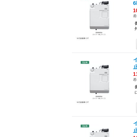
6
1
希
1
希