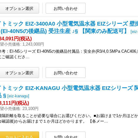
イトミック EIZ-3400A0 小型電気温水器 EIZシリーズ 壁
9 (EI-40N5の後継品) 受注生産 ♪§ 【関東のみ配送可】
[
eiz
84,091円
(税込)
望小売価格
:
1,243,000円
参考：EI-N5シリーズ EI-40N5の後継品付属品：安全弁(R3/4,0.5MPa CAC40
にご確認くださ…
イトミック EIZ-KANAGU 小型電気温水器 EIZシリーズ 
 §
[
eiz-kanagu
]
8,111円
(税込)
望小売価格
:
23,100円
離隔距離を取ることが必要な場合にお選びください。■お届けまで1か月ほどか
金確認後)からお届けまで１か月ほどかかります。 【各メー…