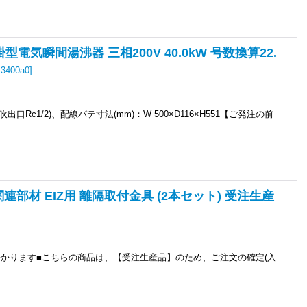
掛型電気瞬間湯沸器 三相200V 40.0kW 号数換算22.
-3400a0
]
6,吹出口Rc1/2)、配線パテ寸法(mm)：W 500×D116×H551【ご発注の前
関連部材 EIZ用 離隔取付金具 (2本セット) 受注生産
かります■こちらの商品は、【受注生産品】のため、ご注文の確定(入