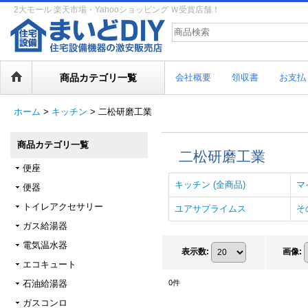
2大モール 楽天市場・Yahooショッピング Ｗ受賞店舗！
商品カテゴリ一覧
会社概要
領収書
お支払
ホーム
>
キッチン
>
二松研磨工業
商品カテゴリ一覧
二松研磨工業
便座
キッチン (全商品)
マ
便器
トイレアクセサリー
ユアサプライムス
そ
ガス給湯器
電気温水器
表示数
:
画像
:
エコキュート
石油給湯器
0
件
ガスコンロ