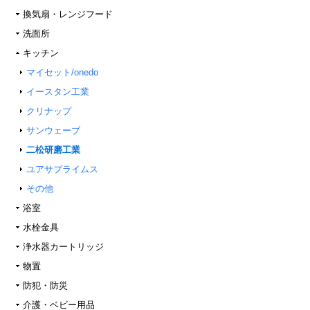
換気扇・レンジフード
洗面所
キッチン
マイセット/onedo
イースタン工業
クリナップ
サンウェーブ
二松研磨工業
ユアサプライムス
その他
浴室
水栓金具
浄水器カートリッジ
物置
防犯・防災
介護・ベビー用品