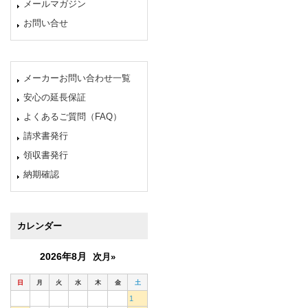
メールマガジン
お問い合せ
メーカーお問い合わせ一覧
安心の延長保証
よくあるご質問（FAQ）
請求書発行
領収書発行
納期確認
カレンダー
2026年8月
次月»
日
月
火
水
木
金
土
1