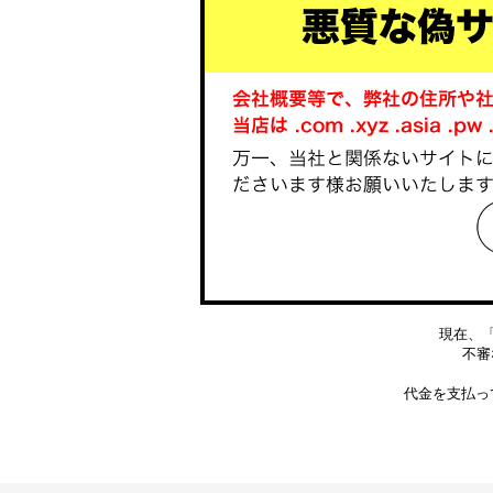
現在、
不審な
代金を支払っ