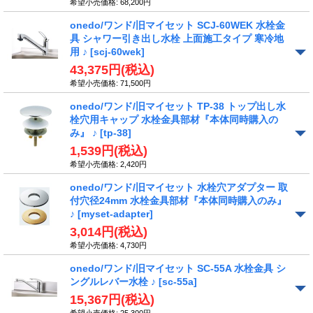
希望小売価格
:
68,200円
onedo/ワンド/旧マイセット SCJ-60WEK 水栓金
具 シャワー引き出し水栓 上面施工タイプ 寒冷地
用 ♪
[scj-60wek]
43,375円
(税込)
希望小売価格
:
71,500円
onedo/ワンド/旧マイセット TP-38 トップ出し水
栓穴用キャップ 水栓金具部材『本体同時購入の
み』 ♪
[tp-38]
1,539円
(税込)
希望小売価格
:
2,420円
onedo/ワンド/旧マイセット 水栓穴アダプター 取
付穴径24mm 水栓金具部材『本体同時購入のみ』
♪
[myset-adapter]
3,014円
(税込)
希望小売価格
:
4,730円
onedo/ワンド/旧マイセット SC-55A 水栓金具 シ
ングルレバー水栓 ♪
[sc-55a]
15,367円
(税込)