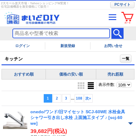
2大モール楽天市場・YahooショッピングW受賞！
PCサイト
住宅設備機器を激安価格にて販売！
ログイン
お問い合せ
キッチン
一覧
おすすめ順
価格の安い順
売れ筋順
表示件数
:
...
1
2
3
108
次
»
onedo/ワンド/旧マイセット SCJ-60WE 水栓金具
シャワー引き出し水栓 上面施工タイプ ♪
[scj-60
we]
39,682円
(税込)