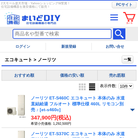
2大モール楽天市場・YahooショッピングW受賞！
PCサイト
住宅設備機器を激安価格にて販売！
ログイン
お問い合せ
エコキュート > ノーリツ
一覧
おすすめ順
価格の安い順
売れ筋順
表示件数
:
ノーリツ ET-S460C エコキュート 本体のみ 水道
直結給湯 フルオート 標準仕様 460L リモコン別
売 ♪
[et-s460c]
347,900円
(税込)
希望小売価格
:
1,292,500円
ノーリツ ET-S370C エコキュート 本体のみ 水道