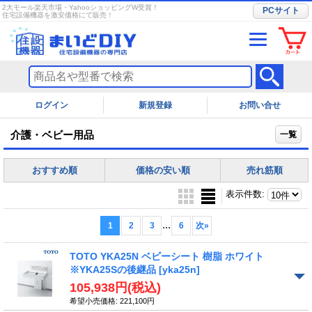
2大モール楽天市場・YahooショッピングW受賞！
PCサイト
住宅設備機器を激安価格にて販売！
ログイン
お問い合せ
介護・ベビー用品
一覧
おすすめ順
価格の安い順
売れ筋順
表示件数
:
...
1
2
3
6
次
»
TOTO YKA25N ベビーシート 樹脂 ホワイト
※YKA25Sの後継品
[yka25n]
105,938円
(税込)
希望小売価格
:
221,100円