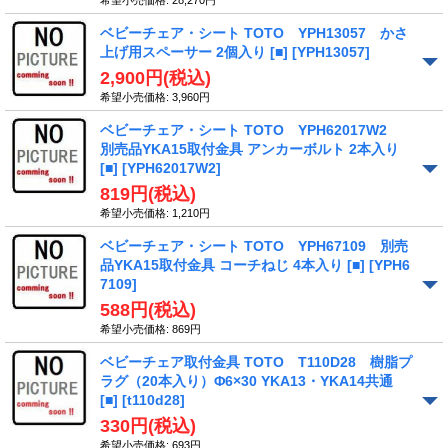
希望小売価格
:
28,270円
ベビーチェア・シート TOTO YPH13057 かさ
上げ用スペーサー 2個入り [■]
[YPH13057]
2,900円
(税込)
希望小売価格
:
3,960円
ベビーチェア・シート TOTO YPH62017W2
別売品YKA15取付金具 アンカーボルト 2本入り
[■]
[YPH62017W2]
819円
(税込)
希望小売価格
:
1,210円
ベビーチェア・シート TOTO YPH67109 別売
品YKA15取付金具 コーチねじ 4本入り [■]
[YPH6
7109]
588円
(税込)
希望小売価格
:
869円
ベビーチェア取付金具 TOTO T110D28 樹脂プ
ラグ（20本入り）Φ6×30 YKA13・YKA14共通
[■]
[t110d28]
330円
(税込)
希望小売価格
:
693円