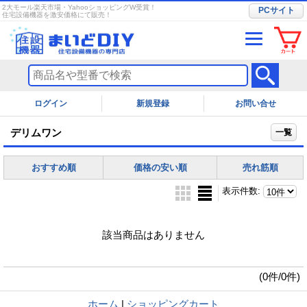
2大モール楽天市場・YahooショッピングW受賞！
PCサイト
住宅設備機器を激安価格にて販売！
ログイン
お問い合せ
デリムワン
一覧
おすすめ順
価格の安い順
売れ筋順
表示件数
:
該当商品はありません
(0件/0件)
ホーム
|
ショッピングカート