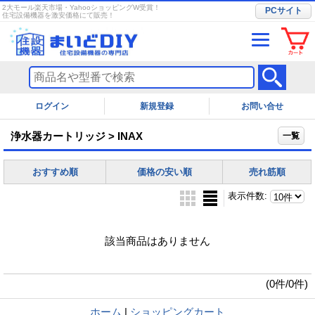
2大モール楽天市場・YahooショッピングW受賞！
PCサイト
住宅設備機器を激安価格にて販売！
ログイン
お問い合せ
浄水器カートリッジ > INAX
一覧
おすすめ順
価格の安い順
売れ筋順
表示件数
:
該当商品はありません
(0件/0件)
ホーム
|
ショッピングカート