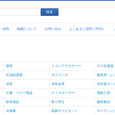
・送料
納期について
お問い合せ
よくあるご質問（FAQ）
便器
トイレアクセサリー
ガス給湯器
石油給湯器
ガスコンロ
換気扇・レ
浴室
水栓金具
浄水器カー
介護・ベビー用品
ディスポーザー
電動工具
延長保証
取り寄せ
建材製品
冷蔵庫
収納キャビネット
ガーデニン