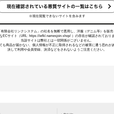
「有限会社リンクシステム」の社名を無断で悪用し、洋服（デニム等）を販売
ECサイト（URL: https://iefkl.namesjoin.shop/ ）の存在が確認されてお
当該サイトは弊社とは一切関係がございません。
ても商品が届かない、個人情報が不正に取得されるなどの被害に遭う恐れが
決して利用や会員登録、決済などをされないようご注意ください。