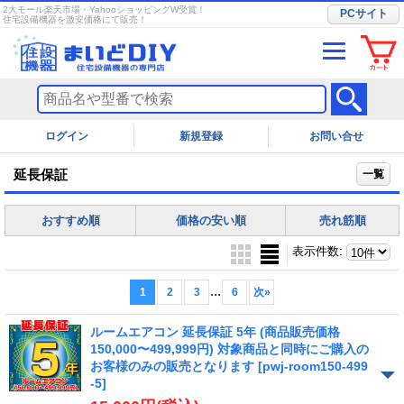
2大モール楽天市場・YahooショッピングW受賞！
PCサイト
住宅設備機器を激安価格にて販売！
ログイン
お問い合せ
延長保証
一覧
おすすめ順
価格の安い順
売れ筋順
表示件数
:
...
1
2
3
6
次
»
ルームエアコン 延長保証 5年 (商品販売価格
150,000〜499,999円) 対象商品と同時にご購入の
お客様のみの販売となります
[pwj-room150-499
-5]