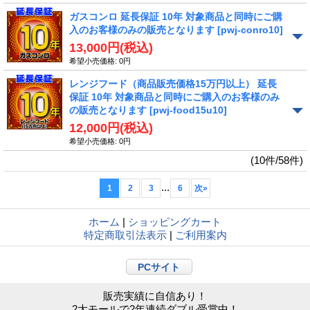
ガスコンロ 延長保証 10年 対象商品と同時にご購
入のお客様のみの販売となります
[pwj-conro10]
13,000円
(税込)
希望小売価格
:
0円
レンジフード（商品販売価格15万円以上） 延長
保証 10年 対象商品と同時にご購入のお客様のみ
の販売となります
[pwj-food15u10]
12,000円
(税込)
希望小売価格
:
0円
(10件/58件)
...
1
2
3
6
次
»
ホーム
|
ショッピングカート
特定商取引法表示
|
ご利用案内
PCサイト
販売実績に自信あり！
2大モールで2年連続ダブル受賞中！