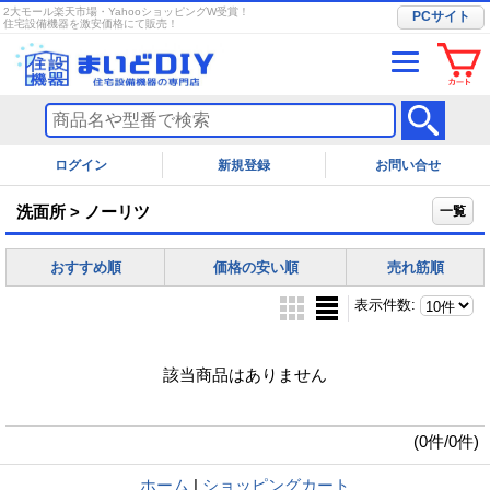
2大モール楽天市場・YahooショッピングW受賞！
PCサイト
住宅設備機器を激安価格にて販売！
ログイン
お問い合せ
洗面所 > ノーリツ
一覧
おすすめ順
価格の安い順
売れ筋順
表示件数
:
該当商品はありません
(0件/0件)
ホーム
|
ショッピングカート