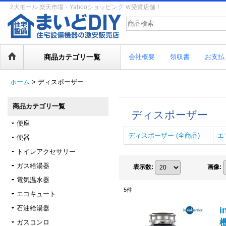
2大モール 楽天市場・Yahooショッピング Ｗ受賞店舗！
商品カテゴリ一覧
会社概要
領収書
お支払
ホーム
>
ディスポーザー
商品カテゴリ一覧
ディスポーザー
便座
ディスポーザー (全商品)
エ
便器
トイレアクセサリー
ガス給湯器
表示数
:
画像
:
電気温水器
5
件
エコキュート
石油給湯器
ガスコンロ