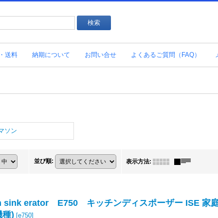
・送料
納期について
お問い合せ
よくあるご質問（FAQ）
マソン
並び順
:
表示方法
:
in sink erator E750 キッチンディスポーザー ISE
機種)
[
e750
]