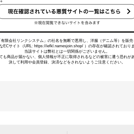
「有限会社リンクシステム」の社名を無断で悪用し、洋服（デニム等）を販売
ECサイト（URL: https://iefkl.namesjoin.shop/ ）の存在が確認されてお
当該サイトは弊社とは一切関係がございません。
ても商品が届かない、個人情報が不正に取得されるなどの被害に遭う恐れが
決して利用や会員登録、決済などをされないようご注意ください。