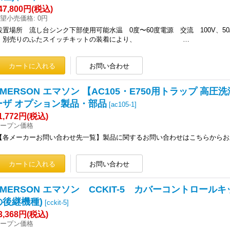
47,800円
(税込)
望小売価格
:
0円
設置場所 流し台シンク下部使用可能水温 0度〜60度電源 交流 10
別売りのふたスイッチキットの装着により、 …
EMERSON エマソン 【AC105・E750用トラップ 
ーザ オプション製品・部品
[
ac105-1
]
1,772円
(税込)
ープン価格
【各メーカーお問い合わせ先一覧】製品に関するお問い合わせはこちらからお
EMERSON エマソン CCKIT-5 カバーコントロールキッ
の後継機種)
[
cckit-5
]
3,368円
(税込)
ープン価格