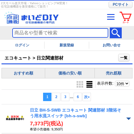
2大モール楽天市場・YahooショッピングW受賞！
PCサイト
住宅設備機器を激安価格にて販売！
ログイン
お問い合せ
エコキュート > 日立関連部材
一覧
おすすめ順
価格の安い順
売れ筋順
表示件数
:
...
1
2
3
6
次
»
日立 BH-S-SWB エコキュート 関連部材 3階浴そ
う用水流スイッチ
[bh-s-swb]
7,373円
(税込)
希望小売価格
:
9,350円