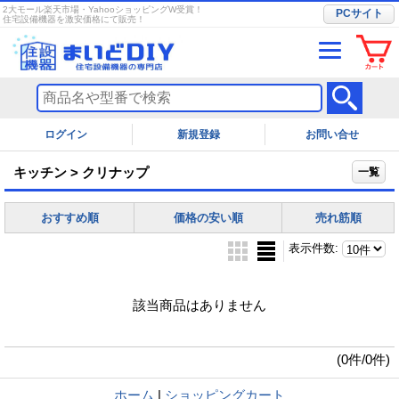
2大モール楽天市場・YahooショッピングW受賞！
PCサイト
住宅設備機器を激安価格にて販売！
ログイン
お問い合せ
キッチン > クリナップ
一覧
おすすめ順
価格の安い順
売れ筋順
表示件数
:
該当商品はありません
(0件/0件)
ホーム
|
ショッピングカート