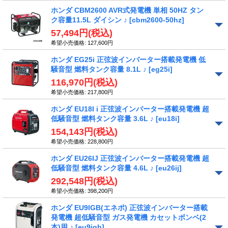
ホンダ CBM2600 AVR式発電機 単相 50HZ タン
ク容量11.5L ダイシン ♪
[cbm2600-50hz]
57,494円
(税込)
希望小売価格
:
127,600円
ホンダ EG25i 正弦波インバーター搭載発電機 低
騒音型 燃料タンク容量 8.1L ♪
[eg25i]
116,970円
(税込)
希望小売価格
:
217,800円
ホンダ EU18I i 正弦波インバーター搭載発電機 超
低騒音型 燃料タンク容量 3.6L ♪
[eu18i]
154,143円
(税込)
希望小売価格
:
228,800円
ホンダ EU26IJ 正弦波インバーター搭載発電機 超
低騒音型 燃料タンク容量 4.6L ♪
[eu26ij]
292,548円
(税込)
希望小売価格
:
398,200円
ホンダ EU9IGB(エネポ) 正弦波インバーター搭載
発電機 超低騒音型 ガス発電機 カセットボンベ(2
本)用 ♪
[eu9igb]