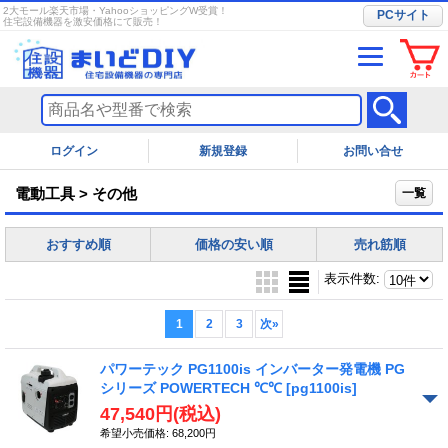
2大モール楽天市場・YahooショッピングW受賞！
PCサイト
住宅設備機器を激安価格にて販売！
ログイン
お問い合せ
電動工具 > その他
一覧
おすすめ順
価格の安い順
売れ筋順
表示件数
:
1
2
3
次
»
パワーテック PG1100is インバーター発電機 PG
シリーズ POWERTECH ℃℃
[pg1100is]
47,540円
(税込)
希望小売価格
:
68,200円