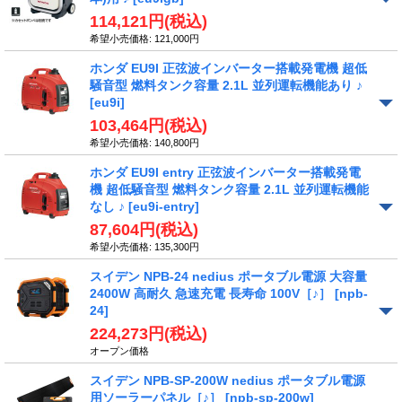
114,121円
(税込)
希望小売価格
:
121,000円
ホンダ EU9I 正弦波インバーター搭載発電機 超低
騒音型 燃料タンク容量 2.1L 並列運転機能あり ♪
[eu9i]
103,464円
(税込)
希望小売価格
:
140,800円
ホンダ EU9I entry 正弦波インバーター搭載発電
機 超低騒音型 燃料タンク容量 2.1L 並列運転機能
なし ♪
[eu9i-entry]
87,604円
(税込)
希望小売価格
:
135,300円
スイデン NPB-24 nedius ポータブル電源 大容量
2400W 高耐久 急速充電 長寿命 100V［♪］
[npb-
24]
224,273円
(税込)
オープン価格
スイデン NPB-SP-200W nedius ポータブル電源
用ソーラーパネル［♪］
[npb-sp-200w]