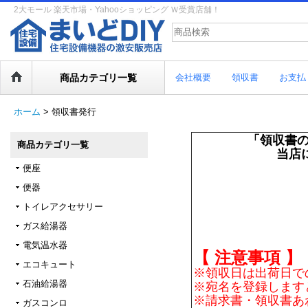
2大モール 楽天市場・Yahooショッピング Ｗ受賞店舗！
商品カテゴリ一覧
会社概要
領収書
お支払
ホーム
>
領収書発行
「領収書の
商品カテゴリ一覧
当店
便座
便器
トイレアクセサリー
ガス給湯器
電気温水器
【 注意事項 】
エコキュート
※領収日は出荷日で
石油給湯器
※宛名を登録します
※請求書・領収書あ
ガスコンロ