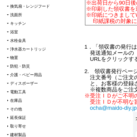
※出荷日から90日
換気扇・レンジフード
※印刷した領収書を
※印紙につきまして
洗面所
印紙課税の対象に
キッチン
浴室
水栓金具
1．「領収書の発行
浄水器カートリッジ
発送通知メールの「
物置
URLをクリックす
防犯・防災
2. 領収書発行ペ
介護・ベビー用品
注文番号（ご注文の
と、お客様の登録さ
ディスポーザー
※複数商品をご注文
電動工具
※受注ＩＤがご不明
在庫品
受注ＩＤが不明な旨
ocha@maido-diy.jp
その他
延長保証
取り寄せ
建材製品