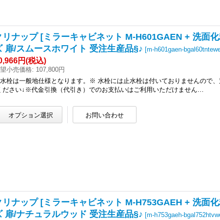
クリナップ [ミラーキャビネット M-H601GAEN + 洗面化粧台
ズ 扉/スムースホワイト 受注生産品§♪
[
m-h601gaen-bgal60tntewe
0,966円
(税込)
望小売価格
:
107,800円
●水栓は一般地仕様となります。※ 水栓には止水栓は付いておりませんので、
ください↓※代金引換（代引き）でのお支払いはご利用いただけません…
リナップ [ミラーキャビネット M-H753GAEH + 洗面化粧台
ズ 扉/ナチュラルウッド 受注生産品§♪
[
m-h753gaeh-bgal752htvw