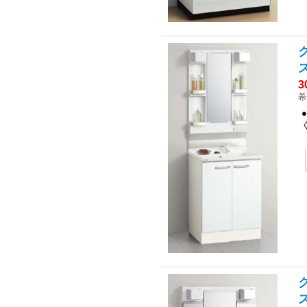
3
希
ク