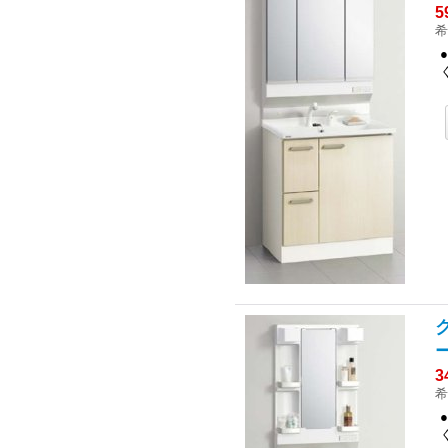
5
希
ク
3
希