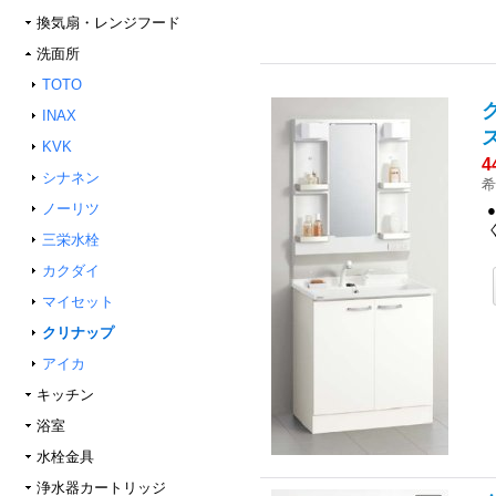
換気扇・レンジフード
洗面所
TOTO
ク
INAX
KVK
4
シナネン
希
ノーリツ
三栄水栓
カクダイ
マイセット
クリナップ
アイカ
キッチン
浴室
水栓金具
浄水器カートリッジ