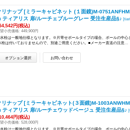
クリナップ [ミラーキャビネット (１面鏡)M-0751ANFHMA 
m ティアリス 扉/ルーチェブルーグレー 受注生産品§♪
[
tia
64,542円
(税込)
望小売価格
:
449,900円
●水栓は一般地仕様となります。※片寄せボールタイプの場合、ボールの中心
水栓は付いておりませんので、別途ご用意ください。■メーカー直送の注意…
クリナップ [ミラーキャビネット(３面鏡)M-1003ANWHM +
m ティアリス 扉/ルーチェウッドベージュ 受注生産品§♪
[
10,464円
(税込)
望小売価格
:
528,000円
●水栓は一般地仕様となります。※片寄せボールタイプの場合、ボールの中心