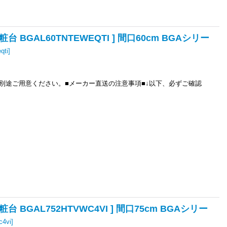
 BGAL60TNTEWEQTI ] 間口60cm BGAシリー
qti
]
別途ご用意ください。■メーカー直送の注意事項■↓以下、必ずご確認
 BGAL752HTVWC4VI ] 間口75cm BGAシリー
c4vi
]