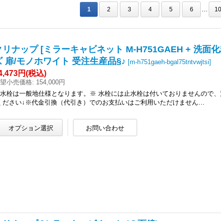
...
1
2
3
4
5
6
1
リナップ [ミラーキャビネット M-H751GAEH + 洗面化粧台
ズ 扉/モノホワイト 受注生産品§♪
[
m-h751gaeh-bgal75tntvwjtsi
]
4,473円
(税込)
望小売価格
:
154,000円
●水栓は一般地仕様となります。※ 水栓には止水栓は付いておりませんので、
ください↓※代金引換（代引き）でのお支払いはご利用いただけません…