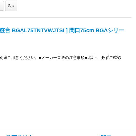
0
次
»
 BGAL75TNTVWJTSI ] 間口75cm BGAシリー
別途ご用意ください。■メーカー直送の注意事項■↓以下、必ずご確認