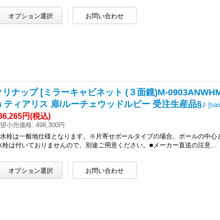
クリナップ [ミラーキャビネット (３面鏡)M-0903ANWHM +
m ティアリス 扉/ルーチェウッドルビー 受注生産品§♪
[
tia
86,265円
(税込)
望小売価格
:
498,300円
●水栓は一般地仕様となります。※片寄せボールタイプの場合、ボールの中心
水栓は付いておりませんので、別途ご用意ください。■メーカー直送の注意…