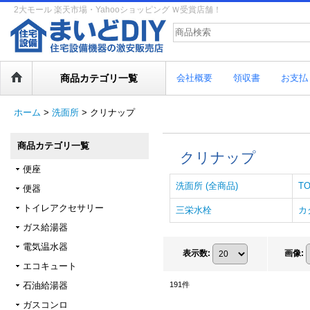
2大モール 楽天市場・Yahooショッピング Ｗ受賞店舗！
商品カテゴリ一覧
会社概要
領収書
お支払
ホーム
>
洗面所
>
クリナップ
商品カテゴリ一覧
クリナップ
便座
洗面所 (全商品)
T
便器
トイレアクセサリー
三栄水栓
カ
ガス給湯器
電気温水器
表示数
:
画像
:
エコキュート
石油給湯器
191
件
ガスコンロ