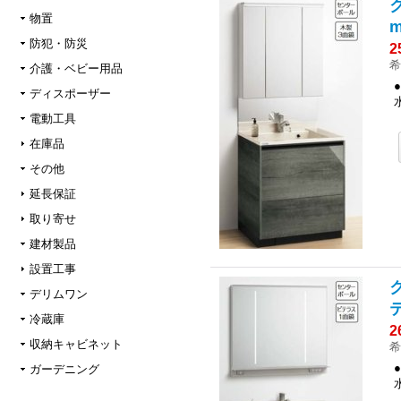
物置
防犯・防災
2
希
介護・ベビー用品
ディスポーザー
電動工具
在庫品
その他
延長保証
取り寄せ
建材製品
設置工事
ク
デリムワン
冷蔵庫
2
収納キャビネット
希
ガーデニング