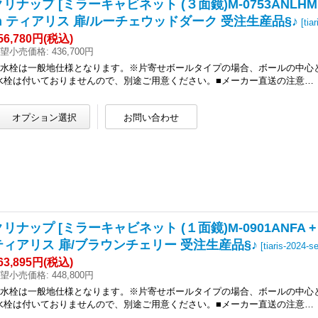
クリナップ [ミラーキャビネット (３面鏡)M-0753ANLHM +
m ティアリス 扉/ルーチェウッドダーク 受注生産品§♪
[
tia
56,780円
(税込)
望小売価格
:
436,700円
●水栓は一般地仕様となります。※片寄せボールタイプの場合、ボールの中心
水栓は付いておりませんので、別途ご用意ください。■メーカー直送の注意…
リナップ [ミラーキャビネット (１面鏡)M-0901ANFA + 
ティアリス 扉/ブラウンチェリー 受注生産品§♪
[
tiaris-2024-s
63,895円
(税込)
望小売価格
:
448,800円
●水栓は一般地仕様となります。※片寄せボールタイプの場合、ボールの中心
水栓は付いておりませんので、別途ご用意ください。■メーカー直送の注意…