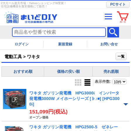
2大モール楽天市場・YahooショッピングW受賞！
PCサイト
住宅設備機器を激安価格にて販売！
ログイン
お問い合せ
電動工具 > ワキタ
一覧
おすすめ順
価格の安い順
売れ筋順
表示件数
:
ワキタ ガソリン発電機 HPG3000i インバータ
発電機3000W メイホーシリーズ [♭♪■]
[HPG300
0i]
151,099円
(税込)
オープン価格
ワキタ ガソリン発電機 HPG2500-5 ゼネレー