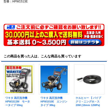
型番：HPW1513E
この商品を買った人は、こんな商品も買っています
ワキタ 高圧洗浄機
ワキタ 高圧洗浄機
ケルヒャー 【 パイプ
HPW1513M モータ
HPW1010E エンジン
クリ－ニングホ－ス
ータイプ 55kg
タイプ 38kg
20M (16mm 12MPa)