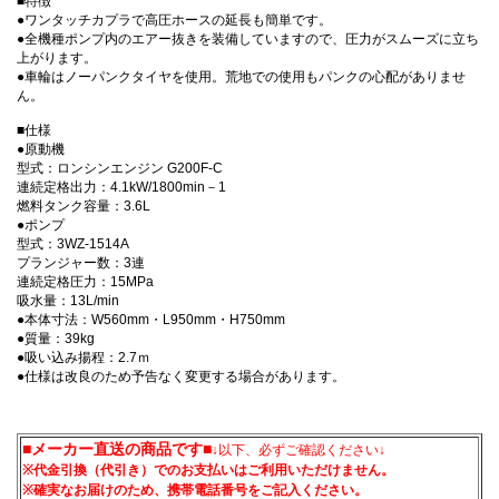
■特徴
●ワンタッチカプラで高圧ホースの延長も簡単です。
●全機種ポンプ内のエアー抜きを装備していますので、圧力がスムーズに立ち
上がります。
●車輪はノーパンクタイヤを使用。荒地での使用もパンクの心配がありませ
ん。
■仕様
●原動機
型式：ロンシンエンジン G200F-C
連続定格出力：4.1kW/1800min－1
燃料タンク容量：3.6L
●ポンプ
型式：3WZ-1514A
プランジャー数：3連
連続定格圧力：15MPa
吸水量：13L/min
●本体寸法：W560mm・L950mm・H750mm
●質量：39kg
●吸い込み揚程：2.7ｍ
●仕様は改良のため予告なく変更する場合があります。
■メーカー直送の商品です■
↓以下、必ずご確認ください↓
※代金引換（代引き）でのお支払いはご利用いただけません。
※確実なお届けのため、携帯電話番号をご記入ください。