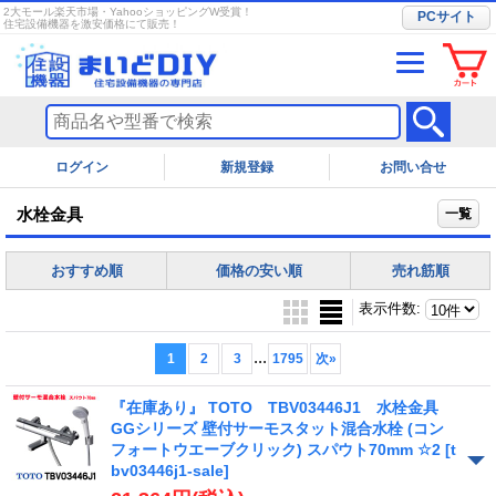
2大モール楽天市場・YahooショッピングW受賞！
PCサイト
住宅設備機器を激安価格にて販売！
ログイン
お問い合せ
水栓金具
一覧
おすすめ順
価格の安い順
売れ筋順
表示件数
:
...
1
2
3
1795
次
»
『在庫あり』 TOTO TBV03446J1 水栓金具
GGシリーズ 壁付サーモスタット混合水栓 (コン
フォートウエーブクリック) スパウト70mm ☆2
[t
bv03446j1-sale]