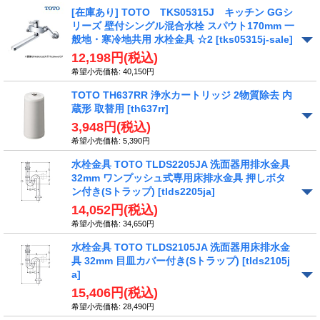
[在庫あり] TOTO TKS05315J キッチン GGシ
リーズ 壁付シングル混合水栓 スパウト170mm 一
般地・寒冷地共用 水栓金具 ☆2
[tks05315j-sale]
12,198円
(税込)
希望小売価格
:
40,150円
TOTO TH637RR 浄水カートリッジ 2物質除去 内
蔵形 取替用
[th637rr]
3,948円
(税込)
希望小売価格
:
5,390円
水栓金具 TOTO TLDS2205JA 洗面器用排水金具
32mm ワンプッシュ式専用床排水金具 押しボタ
ン付き(Sトラップ)
[tlds2205ja]
14,052円
(税込)
希望小売価格
:
34,650円
水栓金具 TOTO TLDS2105JA 洗面器用床排水金
具 32mm 目皿カバー付き(Sトラップ)
[tlds2105j
a]
15,406円
(税込)
希望小売価格
:
28,490円