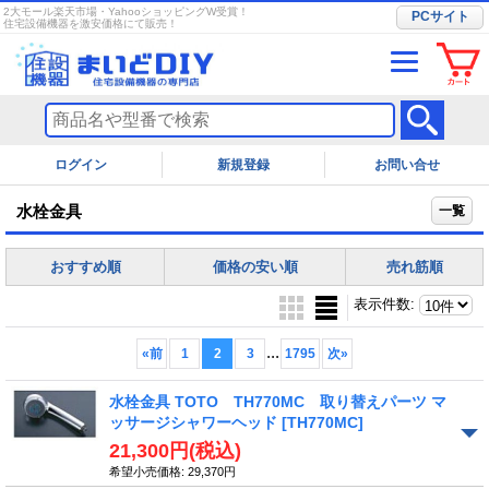
2大モール楽天市場・YahooショッピングW受賞！
PCサイト
住宅設備機器を激安価格にて販売！
ログイン
お問い合せ
水栓金具
一覧
おすすめ順
価格の安い順
売れ筋順
表示件数
:
...
«
前
1
2
3
1795
次
»
水栓金具 TOTO TH770MC 取り替えパーツ マ
ッサージシャワーヘッド
[TH770MC]
21,300円
(税込)
希望小売価格
:
29,370円