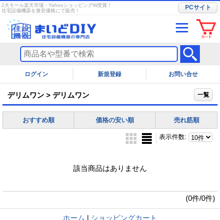
2大モール楽天市場・YahooショッピングW受賞！
PCサイト
住宅設備機器を激安価格にて販売！
ログイン
お問い合せ
デリムワン > デリムワン
一覧
おすすめ順
価格の安い順
売れ筋順
表示件数
:
該当商品はありません
(0件/0件)
ホーム
|
ショッピングカート