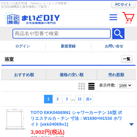
2大モール楽天市場・YahooショッピングW受賞！
PCサイト
住宅設備機器を激安価格にて販売！
ログイン
お問い合せ
浴室
一覧
おすすめ順
価格の安い順
売れ筋順
表示件数
:
...
1
2
3
11
次
»
TOTO EKK04069N1 シャワーカーテン 16型 ポ
リエステルカ－テン 寸法：W1690×H1530 ホワ
イト
[ekk04069n1]
3,902円
(税込)