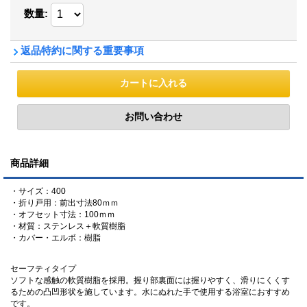
数量
:
返品特約に関する重要事項
商品詳細
・サイズ：400
・折り戸用：前出寸法80ｍｍ
・オフセット寸法：100ｍｍ
・材質：ステンレス＋軟質樹脂
・カバー・エルボ：樹脂
セーフティタイプ
ソフトな感触の軟質樹脂を採用。握り部裏面には握りやすく、滑りにくくす
るための凸凹形状を施しています。水にぬれた手で使用する浴室におすすめ
です。