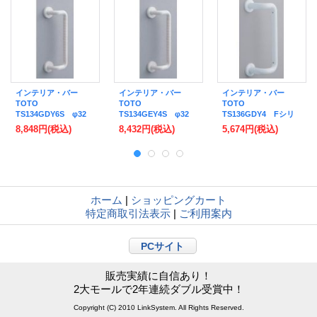
インテリア・バー
インテリア・バー
インテリア・バー
TOTO
TOTO
TOTO
TS134GDY6S φ32
TS134GEY4S φ32
TS136GDY4 Fシリ
オフセットタイプ セ
オフセットタイプ セ
ーズ φ32 オフセット
8,848円
(税込)
8,432円
(税込)
5,674円
(税込)
ーフティータイプ 折
ーフティータイプ 開
タイプ ソフトメッシ
れ戸用 600mm [■]
き戸用 400mm [■]
ュタイプ 折り戸用
400mm [■]
ホーム
|
ショッピングカート
特定商取引法表示
|
ご利用案内
PCサイト
販売実績に自信あり！
2大モールで2年連続ダブル受賞中！
Copyright (C) 2010 LinkSystem. All Rights Reserved.