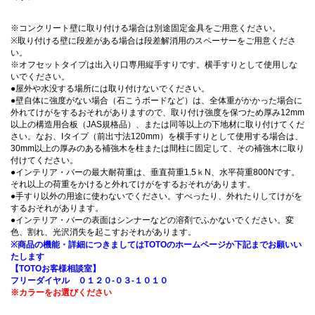
※コンクリート壁に取り付ける場合は別途固定金具をご用意ください。
※取り付ける壁に段差がある場合は段差解消用のスペーサーをご用意くださ
い。
※オフセットタイプは出入り口専用縦手すりです。横手すりとして使用しな
いでください。
●屋外や水没する場所には取り付けないでください。
●壁自体に強度がない場合（石こうボードなど）は、全体重がかかった場合に
外れてけがをするおそれがありますので、取り付け強度を保つため厚み12mm
以上の構造用合板（JAS規格品）、または同等以上の下地材に取り付けてくだ
さい。なお、Iタイプ（前出寸法120mm）を横手すりとして使用する場合は、
30mm以上の厚みのある補強木を柱または間柱に固定して、その補強木に取り
付けてください。
●インテリア・バーの最大耐荷重は、垂直荷重1.5ｋN、水平荷重800Nです。
それ以上の荷重をかけると外れてけがをするおそれがあります。
●手すり以外の用途に使わないでください。すべったり、外れたりしてけがを
するおそれがあります。
●インテリア・バーの表面はシンナーなどの溶剤でふかないでください。変
色、割れ、光沢消失を起こすおそれがあります。
※商品の機能・詳細につきましてはTOTOのホームページか下記までお願いい
たします
【TOTOお客様相談室】
フリーダイヤル ０１２０-０３-１０１０
※カラーをお選びください