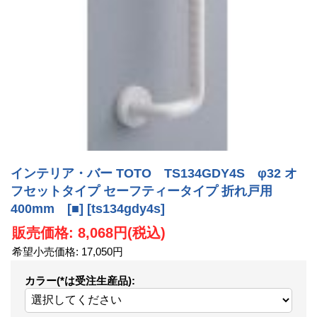
インテリア・バー TOTO TS134GDY4S φ32 オ
フセットタイプ セーフティータイプ 折れ戸用
400mm [■]
[ts134gdy4s]
販売価格
:
8,068円
(税込)
希望小売価格
:
17,050円
カラー(*は受注生産品)
: