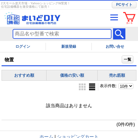
2大モール楽天市場・YahooショッピングW受賞！
PCサイト
住宅設備機器を激安価格にて販売！
ログイン
お問い合せ
物置
一覧
おすすめ順
価格の安い順
売れ筋順
表示件数
:
該当商品はありません
(0件/0件)
ホーム
|
ショッピングカート