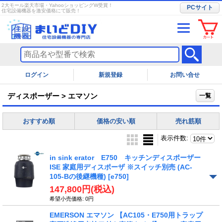
2大モール楽天市場・YahooショッピングW受賞！
PCサイト
住宅設備機器を激安価格にて販売！
ログイン
お問い合せ
ディスポーザー > エマソン
一覧
おすすめ順
価格の安い順
売れ筋順
表示件数
:
in sink erator E750 キッチンディスポーザー
ISE 家庭用ディスポーザ ※スイッチ別売 (AC-
105-Bの後継機種)
[e750]
147,800円
(税込)
希望小売価格
:
0円
EMERSON エマソン 【AC105・E750用トラップ