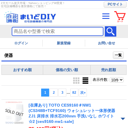
2大モール楽天市場・YahooショッピングW受賞！
PCサイト
住宅設備機器を激安価格にて販売！
ログイン
お問い合せ
便器
一覧
おすすめ順
価格の安い順
売れ筋順
表示件数
:
...
1
2
3
82
次
»
[在庫あり] TOTO CES9160＃NW1
(CS348B+TCF9160) ウォシュレット一体形便器
ZJ1 床排水 排水芯200mm 手洗いなし ホワイト
☆2
[ces9160-nw1-sale]