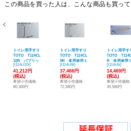
この商品を買った人は、こんな商品も買っ
トイレ用手すり
トイレ用手すり
トイレ用手す
TOTO T114CL
TOTO T114CL
TOTO T114
10R パブリッ
9R 多用途用 L
R 多用途用 
[
t114cl10r
]
[
t114cl9r
]
[
t114c6r
]
ク用手すり 腰掛
型 R/L兼用 前出
長さ：600mm 
41,212円
37,466円
14,469円
便器用 固定式 コ
寸法90mm (T114
114C6の仕様
(税込)
(税込)
(税込)
ンビネーション
CL9の仕様変更
更品) [■]
希望小売価格
:
希望小売価格
:
希望小売価格
:
タイプ φ34 L型
品) [■]
80,300円
72,380円
30,580円
R/L兼用 (T114CL
10の仕様変更品)
[■]