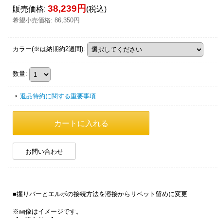
38,239円
販売価格
:
(税込)
希望小売価格
:
86,350円
カラー(※は納期約2週間)
:
数量
:
返品特約に関する重要事項
お問い合わせ
■握りバーとエルボの接続方法を溶接からリベット留めに変更
※画像はイメージです。