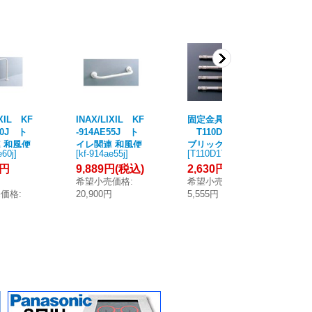
IXIL KF
INAX/LIXIL KF
固定金具 TOTO
IN
60J ト
-914AE55J ト
T110D17S パ
-7
 和風便
イレ関連 和風便
ブリック用手す
関
e60j
]
[
kf-914ae55j
]
[
T110D17S
]
[
kf
り 床固
器用手すり 壁固
り 可動式 前方ア
す
5円
9,889円
(税込)
2,630円
(税込)
40
脂被覆タ
定式樹脂被覆タ
ームレスト アン
タイ
(
希望小売価格
:
希望小売価格
:
イプ [◇]
カーボルト [■]
売価格
:
20,900円
5,555円
希
円
78