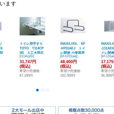
ています
り
トイレ用手すり
INAX/LIXIL KF
INAX/L
C6
TOTO T114CP
-H701AEJ トイ
-131AE
I型
5R 人工大理石
レ関連 小便器用
イレ関連
[
t114cp5r
]
[
kf-h701aej
]
[
kf-131a
(T
カウンター用 [■]
手すり [◇]
器用手す
31,747円
48,400円
17,17
変
定式樹
(税込)
(税込)
(税込)
イプ [◇]
希望小売価格
:
希望小売価格
:
希望小
67,100円
102,300円
36,300