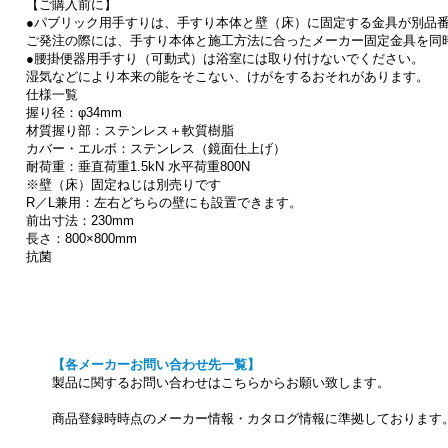
【ご購入前に】
●パブリック用手すりは、手すり本体と壁（床）に固定する金具が別品
ご発注の際には、手すり本体と施工方法に合ったメーカー固定金具を同
●腰掛便器用手すり（可動式）は浴室には取り付けないでください。
湿気などにより本来の能をそこない、けがをするおそれがあります。
仕様一覧
握り径：φ34mm
材質握り部：ステンレス＋軟質樹脂
カバー・エルボ：ステンレス（鏡面仕上げ）
耐荷重：垂直荷重1.5kN 水平荷重800N
※壁（床）固定ねじは別売りです
R／L兼用：左右どちらの壁にも設置できます。
前出寸法：230mm
長さ：800×800mm
抗菌
【各メーカーお問い合わせ先一覧】
製品に関するお問い合わせはこちらからお願い致します。
商品登録時時点のメーカー情報・カタログ情報に準拠しております