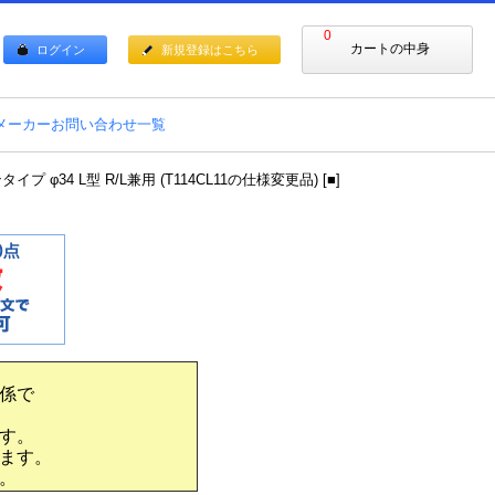
0
カートの中身
ログイン
新規登録はこちら
メーカーお問い合わせ一覧
34 L型 R/L兼用 (T114CL11の仕様変更品) [■]
係で
す。
ます。
。