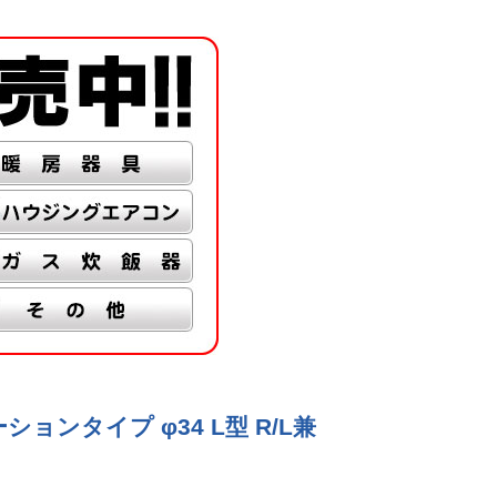
ョンタイプ φ34 L型 R/L兼