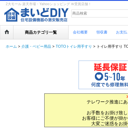
2大モール 楽天市場・Yahooショッピング Ｗ受賞店舗！
商品カテゴリ一覧
会社概要
領収書
お支払
ホーム
>
介護・ベビー用品
>
TOTOトイレ用手すり
>
トイレ用手すり TOT
テレワーク推進にあ
お手数をお掛け致し
お客様にご不便が掛か
大変ご迷惑をお掛