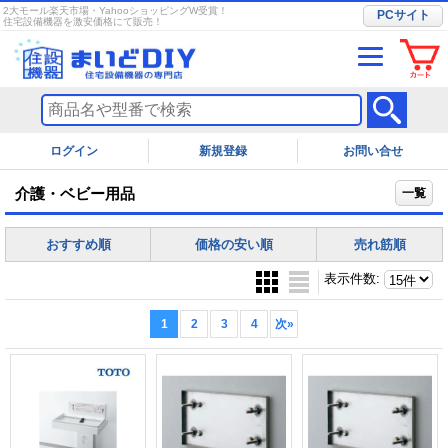
2大モール楽天市場・YahooショッピングW受賞！
PCサイト
住宅設備機器を激安価格にて販売！
ログイン
お問い合せ
介護・ベビー用品
一覧
おすすめ順
価格の安い順
売れ筋順
表示件数
:
1
2
3
4
次
»