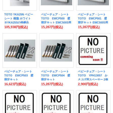
TOTO YKA25N ベビー
ベビーチェア・シート
ベビーチェア・シート
シート 樹脂 ホワイト
TOTO EWCP500 壁
TOTO EWCP501 壁
※YKA25Sの後継品
固定キット EWC500S用
固定キット EWC500S用
コンクリート下地固定用
コンクリート挟み込み固
105,938円
(税込)
15,287円
(税込)
15,287円
(税込)
[■]
定用 [■]
ベビーチェア・シート
ベビーチェア・シート
ベビーチェア・シート
TOTO EWCP503 壁
TOTO EWCP504 壁
TOTO YPH13057 か
固定キット
固定キット
さ上げ用スペーサー 2個
EWC520AS・BS用 コン
EWC520AS・BS用 コン
入り [■]
16,623円
(税込)
15,287円
(税込)
2,900円
(税込)
クリート下地固定用 [■]
クリート挟み込み固定用
[■]