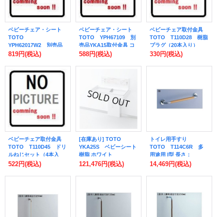
ベビーチェア・シート
ベビーチェア・シート
ベビーチェア取付金具
TOTO
TOTO YPH67109 別
TOTO T110D28 樹脂
YPH62017W2 別売品
売品YKA15取付金具 コ
プラグ（20本入り）
YKA15取付金具 アンカ
ーチねじ 4本入り [■]
Φ6×30 YKA13・YKA14
819円
(税込)
588円
(税込)
330円
(税込)
ーボルト 2本入り [■]
共通 [■]
ベビーチェア取付金具
[在庫あり] TOTO
トイレ用手すり
TOTO T110D45 ドリ
YKA25S ベビーシート
TOTO T114C6R 多
ルねじセット（4本入
樹脂 ホワイト
用途用 I型 長さ：
り）Φ5×45 YKA13・
※YKA25Rの後継品 ☆2
600mm (T114C6の仕様
522円
(税込)
121,476円
(税込)
14,469円
(税込)
YKA14共通 [■]
変更品) [■]