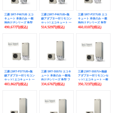
三菱 SRT-P467UB エコ
三菱 [SRT-P467UB+無
三菱 SRT-P377UB エコ
キュート 本体のみ 一般
線アダプター付リモコン
キュート 本体のみ 一般
地向け Pシリーズ 角型
セット] エコキュート 一
地向け Pシリーズ 角型
フルオート W追いだき
般地向け Pシリーズ 角
フルオート W追いだき
490,677円
(税込)
514,529円
(税込)
460,010円
(税込)
460L ♪
型 フルオート W追いだ
370L ♪
き 460L ♪
三菱 [SRT-P377UB+無
三菱 SRT-S557U エコキ
三菱 [SRT-S557U+無線
線アダプター付リモコン
ュート 本体のみ 一般地
アダプター付リモコンセ
セット] エコキュート 一
向け Pシリーズ 角型 フ
ット] エコキュート 一般
般地向け Pシリーズ 角
ルオート W追いだき
地向け Pシリーズ 角型
483,862円
(税込)
334,676円
(税込)
350,723円
(税込)
型 フルオート W追いだ
550L ♪
フルオート W追いだき
き 370L ♪
550L ♪