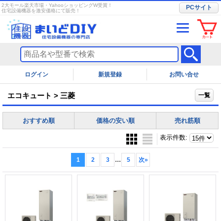
2大モール楽天市場・YahooショッピングW受賞！
PCサイト
住宅設備機器を激安価格にて販売！
ログイン
お問い合せ
エコキュート > 三菱
一覧
おすすめ順
価格の安い順
売れ筋順
表示件数
:
...
1
2
3
5
次
»