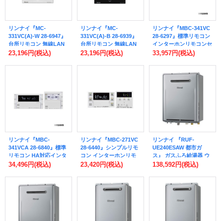
リンナイ『MC-
リンナイ『MC-
リンナイ『MBC-341VC
331VC(A)-W 28-6947』
331VC(A)-B 28-6939』
28-6297』標準リモコン
台所リモコン 無線LAN
台所リモコン 無線LAN
インターホンリモコンセ
対応 ホワイト
対応 ブラック
ット 無線LAN対応
23,196円
(税込)
23,196円
(税込)
33,957円
(税込)
リンナイ『MBC-
リンナイ『MBC-271VC
リンナイ 『RUF-
341VCA 28-6840』標準
28-6440』シンプルリモ
UE240ESAW 都市ガ
リモコン HA対応インタ
コン インターホンリモ
ス』 ガスふろ給湯器 ウ
ーホンリモコンセット
コンセット 無線LAN対
ルトラファインバブル給
34,496円
(税込)
23,420円
(税込)
138,592円
(税込)
無線LAN対応
応
湯器 エコジョーズ 24号
オート 屋外壁掛型 リモ
コン別売