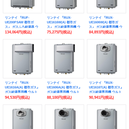
リンナイ 『RUF-
リンナイ 『RUX-
リンナイ 『RUX-
UE200FSAW 都市ガ
UE1616W(A) 都市ガ
UE1606W(A) 都市ガ
ス』 ガスふろ給湯器 ウ
ス』 ガス給湯専用機 ウ
ス』 ガス給湯専用機 ウ
ルトラファインバブル給
ルトラファインバブル給
ルトラファインバブル給
134,064円
(税込)
75,275円
(税込)
84,893円
(税込)
湯器 エコジョーズ 20号
湯器 エコジョーズ 16号
湯器 エコジョーズ 16号
オート 屋外壁掛型 リモ
音声ナビ 屋外壁掛型 リ
音声ナビ 屋外壁掛型 給
コン別売
モコン別売
湯・給水接続20A リモ
コン別売
リンナイ 『RUX-
リンナイ 『RUX-
リンナイ 『RUX-
UE1616A(A) 都市ガス』
UE1606A(A) 都市ガス』
UE1616T(A) 都市ガス』
ガス給湯専用機 ウルト
ガス給湯専用機 ウルト
ガス給湯専用機 ウルト
ラファインバブル給湯器
ラファインバブル給湯器
ラファインバブル給湯器
94,530円
(税込)
88,100円
(税込)
90,941円
(税込)
エコジョーズ 16号 アル
エコジョーズ 16号 アル
エコジョーズ 16号 PS扉
コーブ設置型 リモコン
コーブ設置型 給湯・給
内設置型/PS前排気型 リ
別売
水接続20A リモコン別
モコン別売
売