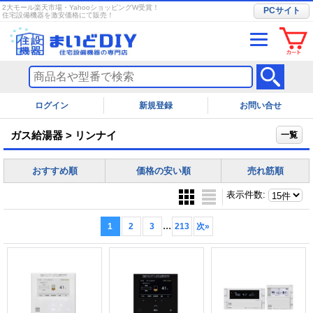
2大モール楽天市場・YahooショッピングW受賞！
PCサイト
住宅設備機器を激安価格にて販売！
ログイン
お問い合せ
ガス給湯器 > リンナイ
一覧
おすすめ順
価格の安い順
売れ筋順
表示件数
:
...
1
2
3
213
次
»