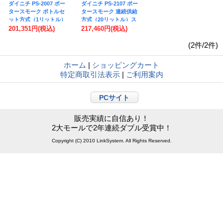
ダイニチ PS-2007 ポー
ダイニチ PS-2107 ポー
タースモーク ボトルセ
タースモーク 連続供給
ット方式（1リットル）
方式（20リットル）ス
スモークマシン
モークマシン
201,351円
(税込)
217,460円
(税込)
(2件/2件)
ホーム
|
ショッピングカート
特定商取引法表示
|
ご利用案内
PCサイト
販売実績に自信あり！
2大モールで2年連続ダブル受賞中！
Copyright (C) 2010 LinkSystem. All Rights Reserved.