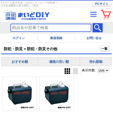
2大モール楽天市場・YahooショッピングW受賞！
PCサイト
住宅設備機器を激安価格にて販売！
ログイン
お問い合せ
防犯・防災 > 防犯・防災その他
一覧
おすすめ順
価格の安い順
売れ筋順
表示件数
: