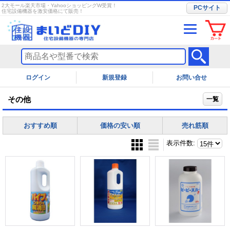
2大モール楽天市場・YahooショッピングW受賞！
PCサイト
住宅設備機器を激安価格にて販売！
ログイン
お問い合せ
その他
一覧
おすすめ順
価格の安い順
売れ筋順
表示件数
: