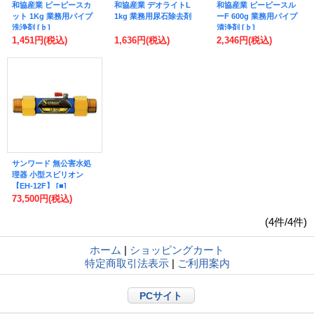
和協産業 ピーピースカ
和協産業 デオライトL
和協産業 ピーピースル
ット 1Kg 業務用パイプ
1kg 業務用尿石除去剤
ーF 600g 業務用パイプ
洗浄剤 [♭]
清浄剤 [♭]
1,451円
(税込)
1,636円
(税込)
2,346円
(税込)
サンワード 無公害水処
理器 小型スピリオン
【EH-12F】 [■]
73,500円
(税込)
(4件/4件)
ホーム
|
ショッピングカート
特定商取引法表示
|
ご利用案内
PCサイト