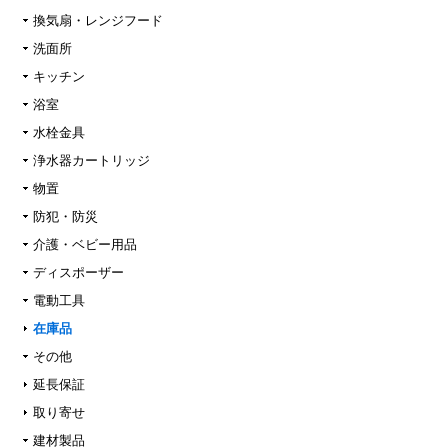
換気扇・レンジフード
洗面所
キッチン
浴室
水栓金具
浄水器カートリッジ
物置
防犯・防災
介護・ベビー用品
ディスポーザー
電動工具
在庫品
その他
延長保証
取り寄せ
建材製品