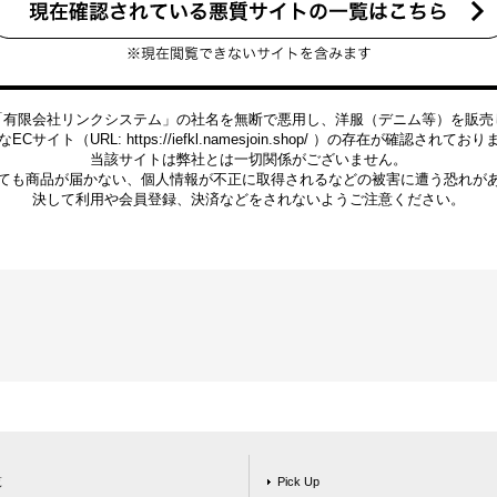
「有限会社リンクシステム」の社名を無断で悪用し、洋服（デニム等）を販売
ECサイト（URL: https://iefkl.namesjoin.shop/ ）の存在が確認されてお
当該サイトは弊社とは一切関係がございません。
ても商品が届かない、個人情報が不正に取得されるなどの被害に遭う恐れが
決して利用や会員登録、決済などをされないようご注意ください。
覧
Pick Up