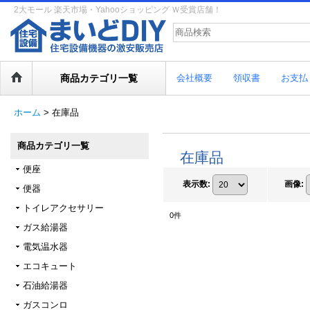
2大モール 楽天市場・Yahooショッピング Ｗ受賞店舗！
商品カテゴリ一覧
会社概要
領収書
お支払
ホーム
>
在庫品
商品カテゴリ一覧
在庫品
便座
表示数
:
画像
:
便器
トイレアクセサリー
0
件
ガス給湯器
電気温水器
エコキュート
石油給湯器
ガスコンロ