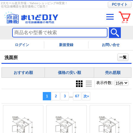
2大モール楽天市場・YahooショッピングW受賞！
PCサイト
住宅設備機器を激安価格にて販売！
ログイン
お問い合せ
洗面所
一覧
おすすめ順
価格の安い順
売れ筋順
表示件数
:
...
1
2
3
67
次
»