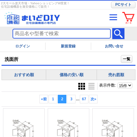
2大モール楽天市場・YahooショッピングW受賞！
PCサイト
住宅設備機器を激安価格にて販売！
ログイン
お問い合せ
洗面所
一覧
おすすめ順
価格の安い順
売れ筋順
表示件数
:
...
«
前
1
2
3
67
次
»