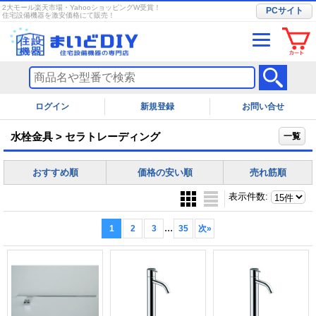
2大モール楽天市場・YahooショッピングW受賞！
PCサイト
住宅設備機器を激安価格にて販売！
ログイン
お問い合せ
水栓金具 > セラトレーディング
一覧
おすすめ順
価格の安い順
売れ筋順
表示件数
:
...
1
2
3
35
次
»