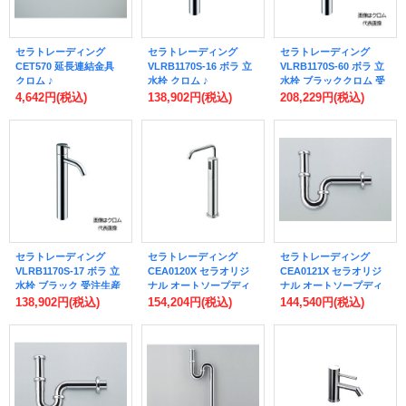
セラトレーディング
セラトレーディング
セラトレーディング
CET570 延長連結金具
VLRB1170S-16 ボラ 立
VLRB1170S-60 ボラ 立
クロム ♪
水栓 クロム ♪
水栓 ブラッククロム 受
注生産品 §♪
4,642円
(税込)
138,902円
(税込)
208,229円
(税込)
セラトレーディング
セラトレーディング
セラトレーディング
VLRB1170S-17 ボラ 立
CEA0120X セラオリジ
CEA0121X セラオリジ
水栓 ブラック 受注生産
ナル オートソープディ
ナル オートソープディ
品 §♪
スペンサー(液状タイプ)
スペンサー(液状タイプ)
138,902円
(税込)
154,204円
(税込)
144,540円
(税込)
クロム ♪
クロム ♪